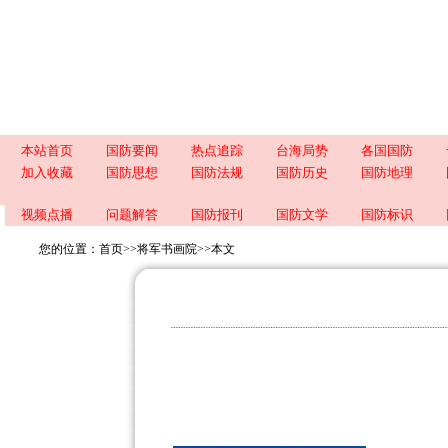
本站首页
国防要闻
热点追踪
台海局势
各国国防
加入收藏
国防思想
国防法规
国防历史
国防地理
视频点播
问题解答
国防报刊
国防文学
国防标识
您的位置：
首页
>>
将军书画院
>>
本文