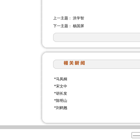
上一主题：
洪学智
下一主题：
杨国屏
*
马凤桐
*
宋文中
*
胡长发
*
陈明山
*
刘鹤翘