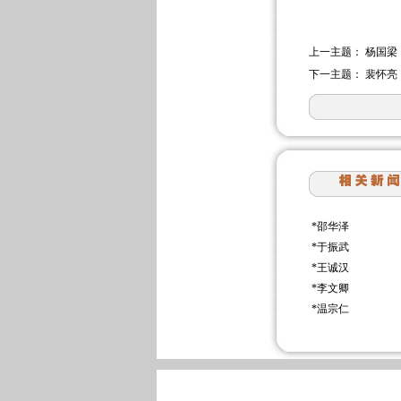
上一主题：
杨国梁
下一主题：
裴怀亮
*
邵华泽
*
于振武
*
王诚汉
*
李文卿
*
温宗仁