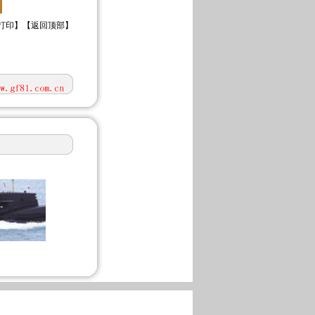
打印
】【
返回顶部
】