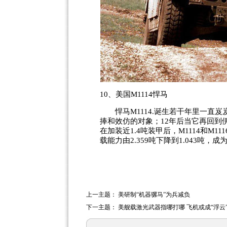
10、美国M1114悍马
悍马M1114.诞生若干年里一直岌
捧和效仿的对象；12年后当它再回到
在加装近1.4吨装甲后，M1114和M1
载能力由2.359吨下降到1.043吨
上一主题：
美研制“机器骡马”为兵减负
下一主题：
美舰载激光武器指哪打哪 飞机或成“浮云