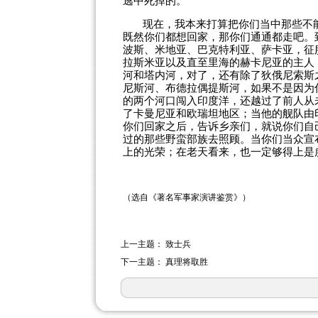
逃中死掉的。
现在，我本来打算把你们当中那些不
既然你们都想回家，那你们通通都走吧。
波斯、米地亚、巴克特利亚、萨卡亚，征
拉斯米亚以及直至里海的赫卡尼亚的主人
河和塔内河，对了，还有除了狄俄尼索斯
尼斯河、布德拉偶提斯河，如果不是因为
的两个河口闯入印度洋，还越过了前人从
了卡曼尼亚和欧瑞坦地区；当他的舰队由
你们回家之后，告诉乡亲们，就说你们自
过的那些野蛮部族去照顾。当你们当众宣
上的光荣；在老天看来，也一定够得上是
（选自《著名军事家演讲鉴赏》）
上一主题：
致士兵
下一主题：
真理将取胜