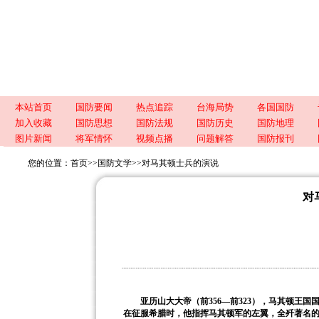
本站首页
国防要闻
热点追踪
台海局势
各国国防
加入收藏
国防思想
国防法规
国防历史
国防地理
图片新闻
将军情怀
视频点播
问题解答
国防报刊
您的位置：
首页
>>
国防文学
>>
对马其顿士兵的演说
对
亚历山大大帝（前
356
—前
323
），马其顿王国
在征服希腊时，他指挥马其顿军的左翼，全歼著名