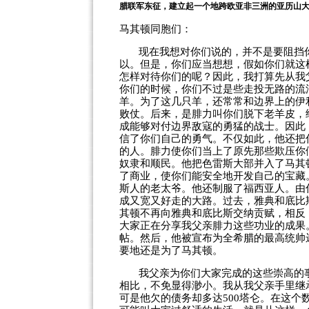
腊联军东征，建立起一个地跨欧亚非三洲的亚历山
马其顿同胞们：
现在我想对你们说的，并不是要阻挡
以。但是，你们应当想想，假如你们就这
怎样对待你们的呢？因此，我打算先从我
你们的时候，你们不过是些走投无路的流
羊。为了这几只羊，还常常和边界上的伊
败仗。后来，是腓力叫你们脱下老羊皮，
成能够对付边界敌寇的勇猛的战士。因此
信了你们自己的勇气。不仅如此，他还把
的人。腓力使你们当上了原先那些欺压你
奴隶和顺民。他把色雷斯大部并入了马其
了商业，使你们能安全地开发自己的宝藏
斯人的老太爷。他还制服了福西亚人。由
成又宽又好走的大路。过去，雅典和底比
其顿不再向雅典和底比斯交纳贡赋，相反
大家正在分享我父亲腓力这些功业的成果
帖。然后，他被宣布为全希腊的最高统帅
要地还是为了马其顿。
我父亲为你们大家完成的这些崇高的
相比，不免显得渺小。我从我父亲手里继
可是他欠的债务却多达
500
塔仑。在这个