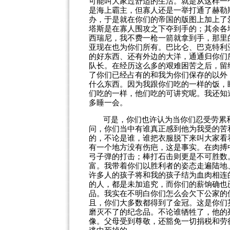
可能叫大家过舒适的生活。就是从这样一
是海上霸主，但寡人还是一举打通了赫勒
办，于是就在你们的帝国的版图上加上了
塔斯是在寡人围攻之下夺到手的；其余各
西瑞尼，我不费一枪一箭就拿到手，那里
亚现在也为你们所有。巴比仑、巴克特利
的好东西、还有外边的大洋，通通归你们
队长。在经历这么多的艰难困苦之后，留
了你们已经占有的和我为你们保存的以外
什么东西。因为我跟你们吃的一样的饭，
们吃的一样，他们吃的可讲究呢。我还知
多睡一会。
可是，你们也许认为当你们忍受劳累
问，你们当中有谁真正感到他为我受的苦
的，不论是谁，谁把衣服脱下来叫大家看
有一个地方没有伤疤，这是事实。在肉搏
弓子弹的打击；棒打石击则更是不可胜数
富。我带着你们以胜利者的姿态走遍陆地
许多人的孩子将和我的孩子结为血肉相连
的人，都是未加追究，而你们的薪饷确也
品。我实在不明白你们怎么会欠下公家的
且，你们大多数都得到了金冠。这是你们
磨灭不了的纪念品。不论谁牺牲了，他的
像。父母受到尊敬，还豁免一切捐税和劳