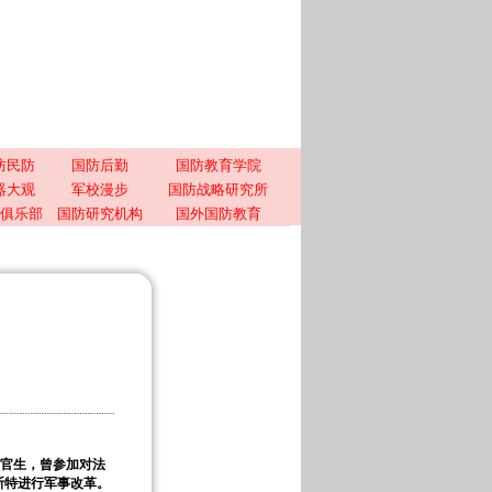
防民防
国防后勤
国防教育学院
器大观
军校漫步
国防战略研究所
俱乐部
国防研究机构
国外国防教育
官生，曾参加对法
斯特进行军事改革。