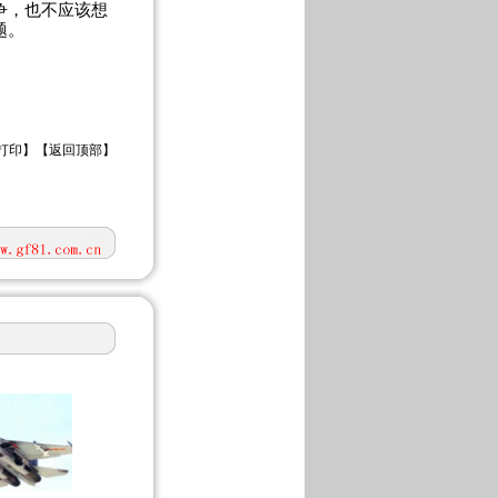
争，也不应该想
题。
打印
】【
返回顶部
】