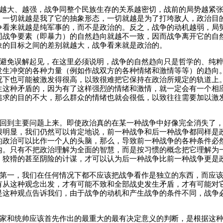
越大、越强，战争同整个民族生存的关系越密切，战前的局势越紧
，一切就越是我了它的抽象形态，一切就越是为了打垮敌人，政治目
争看来就越是纯军事的，而不是政治的。反之，战争的动机越弱，局
同战争要素（即暴力）的自然趋向就越不一致，因而战争离开它的自
象的目标之间的差别就越大，战争看来就是政治的。
避免误解起见，在这里必须说明，战争的自然趋向只是哲学的、纯
发生冲突的各种力量（例如作战双方的各种情绪和激情等等）的趋向
况下也可能被激发得很高，以致很难把它保持在政治所规定的轨道上
生这种矛盾的，因为有了这样强烈的情绪和激情，就一定会有一个相
追求的目的不大，那么群众的情绪也就会很低，以致往往需要加以激
回到主要问题上来。即使政治真的在某一种战争中好像完全消失了
很明显，我们仍然可以肯定地说，前一种战争和后一种战争都同样是
的政治可以比作一个人的头脑，那么，导致前一种战争的各种条件必
内。只有不把政治理解为全面的智慧，而是按习惯的概念把它理解为
、狡猾的甚至阴险的计谋，才可以认为后一种战争比前一种战争更是
第一，我们在任何情况下都不应该把战争看作是独立的东西，而应
有从这种观念出发，才有可能不致和全部战史发生矛盾，才有可能对
是这种观点告诉我们，由于战争的动机和产生战争的条件不同，战争
家和统帅应该首先作出的最重大的最有决定意义的判断，是根据这