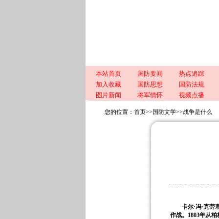
本站首页
国防要闻
热点追踪
加入收藏
国防思想
国防法规
图片新闻
将军情怀
视频点播
您的位置：
首页
>>
国防文学
>>
战争是什么
卡尔·冯·克劳
作战。
1803
年从柏