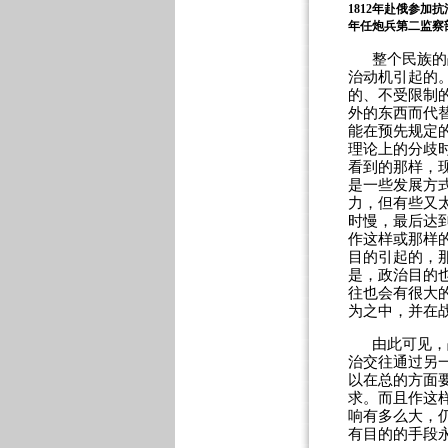
1812
年赴俄参加抗
年任炮兵第二监察
整个民族的
治动机引起的
的、不受限制
外的东西而代
能在预先规定
理论上的分歧
看到的那样，
是一些发展方
力，但有些又
时慢，最后达
作这样或那样
目的引起的，
是，政治目的
往也会有很大
为之中，并在
由此可见，
治交往通过另
以在总的方面
求。而且作这
响有多么大，
有目的的手段