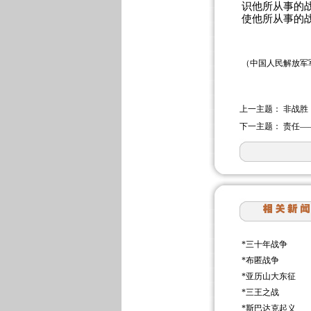
识他所从事的
使他所从事的
（中国人民解放军
上一主题：
非战胜
下一主题：
责任—
*
三十年战争
*
布匿战争
*
亚历山大东征
*
三王之战
*
斯巴达克起义