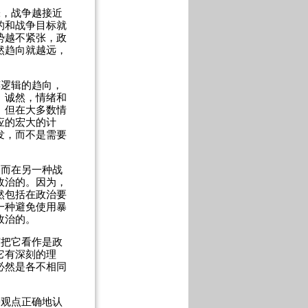
张，战争越接近
的和战争目标就
势越不紧张，政
然趋向就越远，
粹逻辑的趋向，
。诚然，情绪和
。但在大多数情
应的宏大的计
发，而不是需要
，而在另一种战
政治的。因为，
然包括在政治要
一种避免使用暴
政治的。
该把它看作是政
它有深刻的理
必然是各不相同
种观点正确地认