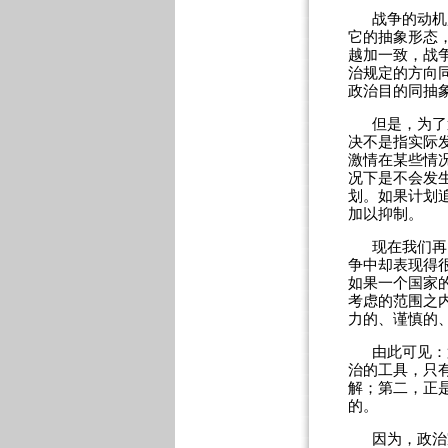
战争的动机
它的抽象形态
越加一致，战
治规定的方向
政治目的同抽
但是，为了
决不是指实际
激情在某些情
况下是不会发
划。如果计划
加以抑制。
现在我们再
争中却表现得
如果一个国家
考虑的范围之
力的、谨慎的
由此可见：
治的工具，只
解；第二，正
的。
因为，政治