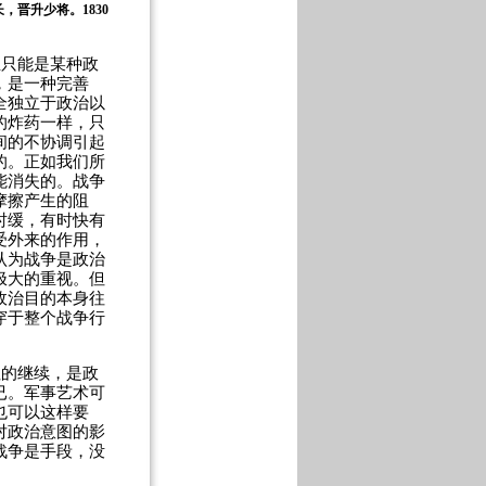
长，晋升少将。
1830
且只能是某种政
，是一种完善
全独立于政治以
的炸药一样，只
间的不协调引起
的。正如我们所
能消失的。战争
摩擦产生的阻
时缓，有时快有
受外来的作用，
认为战争是政治
极大的重视。但
政治目的本身往
穿于整个战争行
往的继续，是政
已。军事艺术可
也可以这样要
对政治意图的影
战争是手段，没