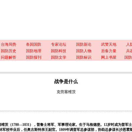
台海局势
各国国防
专家论坛
国防新论
武警天地
人
国防历史
国防地理
国防科技
国防人物
后备力量
兵
问题解答
国防报刊
国防文学
国防标识
网上书屋
国防
战争是什么
克劳塞维茨
塞维茨（
1780
—
1831
），普鲁士将军、军事理论家。生于马格德堡。
12
岁时成为普军士
林军校毕业后，任奥古斯特亲王副官。
1809
年调普军总参谋部，协助总参谋长沙恩霍