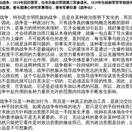
法战争。
1814
年回归普军，任布吕歇尔军团第三军参谋长。
1818
年任柏林军官学校校
部监察。曾长期潜心研究军事理论，著有军事巨著《战争论》。
战争，特别是文明民族的战争，总是在某种政治形势下发生的，而
。因此，战争是一种政治行为。只有战争真的像按纯概念推断的那样
的行为，是暴力的绝对的表现时，它才会被政治引起后，就好像是完
替政治，才会排挤政治而只服从本身的规律，就像一包点着了导火索
的方向上爆炸，不可能再有任何改变。直到现在，每当军事与政治之
时，人们就是这样看问题的。但事实并非如此，这种看法是根本错误
现实世界的战争并不是极端的行为，它的紧张并不是通过一次爆炸就
式程度不尽相同的力量的活动，这些力量有时很强，足以克服惰性和
太弱，以致不起什么作用。因此，战争仿佛是暴力的脉冲，有时急有
到目标。但在这两种情况下，战争都有一段持续时间，足以使自己接
的改变。简单地说，战争仍然服从指导战争的意志的支配。既然我们
那么很自然，这个引起战争的最初动机，在指导战争时应该首先受到
也不是因此就可以任意决定一切的，它必须适应手段的性质。因此，
的改变。尽管如此，它还是必须首先加以考虑的问题。所以，政治贯
战争中起作用的各种力量所允许的范围内对战争不断发生影响。
战争不仅是一种政治行为，而且是一种真正的政治工具，是政治交
一种手段的实现。如果说战争有特殊的地方，那只是它的手段特殊而
要求政治方针和政治意图不同这一手段发生矛盾，统帅在具体场合中
样的要求确实不是无关紧要的。不过，无论这样的要求在某种情况下
仍然只能把它看作是对政治意图的修改而已。因为政治意图是目的，
永远是不可想象的。