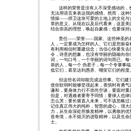
这样的荣誉是没有人不深受感动的，
无法用语言来表达我的感情。然而，这种
情操——捍卫这块可爱的土地上的文化与
章的意义。从现在以及后代看来，这是美
结合崇高的理想，唤起自豪感；也要保持
责任——荣誉——国家。这些神圣的
人，一定要成为怎样的人。它们是您振奋
有利用相信时重建信念；当信心快要失去
令，诗意的想象，也没有华丽的隐喻向你
词，一句口号，一个华丽的词句而已。每
恭的人，每一个
伪君子，每一个专肇事端
低它们，甚至达到愚弄、嘲笑它们的程度
但这些名词却能完成这些事。它们建
使你软弱时能够坚强起来，畏惧时有勇气
谦和，要身体力行不崇尚空谈，要面对重
但是，对遇难者要寄予同情；要律人也律
怎么哭；要长驱直入未来，可不该忽略过
记住真正伟大的纯朴，智慧的虚心，强大
力，从生命深处所焕发精神，以勇敢的优
造奇境，永不熄灭的进取精神，以及生命
士。