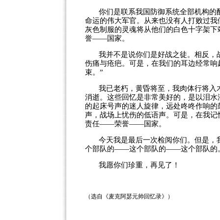
你们是联系我国防御系统全部机构的
命运的伟大军官。从来也没有人打败过我
灰色制服的灵魂将从他们的白色十字架下
誉——国家。
我并不是说你们是好战之徒。相反，
伤痛与疮疤。可是，在我们的耳边经常响
束。”
我已老朽，黄昏将至，我肉体行将入
消逝。这些回忆是非常美好的，是以泪水
的起床号声的迷人旋律，远处咚咚作响的
声，战场上忧伤的低语声。可是，在我记
责任——荣誉——国家。
今天我是最后一次检阅你们。但是，
个部队的——这个部队的——这个部队的
我愿你们珍重，再见了！
（选自《麦克阿瑟元帅回忆录》）