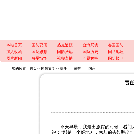
本站首页
国防要闻
热点追踪
台海局势
各国国防
加入收藏
国防思想
国防法规
国防历史
国防地理
图片新闻
将军情怀
视频点播
问题解答
国防报刊
您的位置：
首页
>>
国防文学
>>
责任——荣誉——国家
责
今天早晨，我走出旅馆的时候，看门
说：“那是一个好地方，您从前去过吗？”