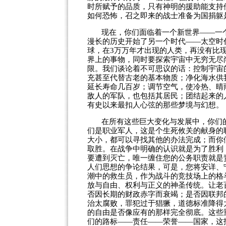
时所赋予的品质，只有神明的援助能支持
如何恐怖，召之即来的战士准备为国捐躯
现在，你们面临着一个新世界——一
漫长的历史开始了另一个时代——太空时
球，在
3
万万年才出现的人类，再没有比
界上的事物，同时要探索宇宙中无穷无尽
限。我们谈论着不可思议的话：控制宇宙
充甚至代替古老的基本物质；净化海水供
延长寿命几百岁；调节空气，使冷热、晴
敌人的军队，也包括其居民；团结起来的
有史以来最扣人心弦的那些梦境与幻想。
在所有这些巨大变化与发展中，你们
们是职业军人，这是个生死攸关的献身的
大小，都可以寻找其他的办法完成；而你
取胜。在战争中明确的认识就是为了胜利
要遭到灭亡，唯一缠住您的公务职责就是
人们思想的争论结果，可是，您将安详、
潮中的救生员，作为战斗的竞技场上的格
放与自由、权利与正义的神圣传统。让老
否因长期的财政赤字而衰竭；是否因联邦
治太腐败，罪犯过于猖獗，道德标准降得
的自由是否像应有的那样完全彻底。这些
们的路标——责任——荣誉——国家，这