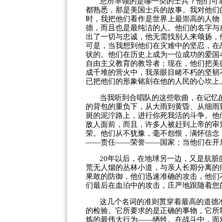
您所率领的是哪一类的士兵？他们可
都熟悉，那是美国士兵的故事。我对他们
时，我把他们看作是世界上最崇高的人物
德，而且也是最纯洁的人。他们的名字与
出了一切与忠诚，他无需找别人来颂扬，
可是，当我想到他们在灾难中的坚忍，在
状的。他们在历史上成为一位成功的爱国
自由主义教育的教导者；现在，他们把美
成千堆的营火中，我亲眼目睹不朽的坚韧
已把他们的形象铭刻在他的人民的心坎上
当我听到合唱队的这些歌曲，在记忆
的背包的重负下，从大雨到黄昏、从细雨
斑的泥泞路上，进行你死我活的斗争。他
敌人面前，而且，许多人被赶到上帝的审
荣。他们从不犹豫，毫不怨恨，满怀信念
——责任——荣誉——国家；当他们在开
20
年以后，在地球另一边，又是肮脏
荒无人烟的丛林小道，与亲人长期分离的
果敢的防御，他们迅速准确的攻击，他们
们最后在血泊中的攻击，庄严地跟随着您
这几个名词的准则贯穿着最高的道德
的检验。它所要求的是正确的事物，它所
炼的最伟大行为——牺牲。在战斗中，面