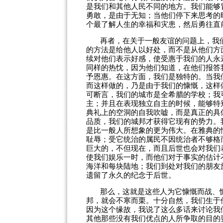
是我们和其他人民不同的地方。我们能够
勇敢，是由于无知；当他们停下来思考的
个最了解人生的幸福和灾患，然后勇往直
再者，在关于一般友谊的问题上，我
的方法是给他人以好处，而不是从他们方
续对他们表示好感，使受惠于我们的人永
同样的热忱，因为他们知道，在他们报答
予恩惠。在这方面，我们是独特的。当我
而这样做的，乃是由于我们的慷慨，这样
可断言，我们的城市是全希腊的学校；我
主；并且在表现独立自主的时候，能够特
典礼上的空洞的自我吹嘘，而是真正的具
品质，我们的城邦才获得它现有的势力。
是比一般人所想象的更为伟大。在雅典的
耻辱；受它统治的属民不因统治者不够格
巨大的，不但现在，而且后世也会对我们
使我们娱乐一时，而他们对于事实的估计
海洋和每块陆地；我们到处对我们的朋友
遗留了永久的纪念于后世。
那么，这就是这些人为它慷慨而战、
邦，就会不寒而栗。十分自然，我们生于
因为这个缘故，我说了这么多话来讨论我
其他那些没有我们优点的人所争取的目的