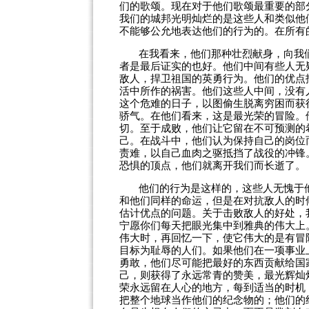
们的歌颂。现在对于他们歌颂最重要的部
我们的城邦光明灿烂的是这些人和类似他
不能够公允地表达他们的行为的。在所有
在我看来，他们那种壮烈献身，向我
者是最后证实的也好。他们中间有些人无
敌人，捍卫祖国的英勇行为。他们的优点
活中所作的祸害。他们这些人中间，没有
这个危难的日子，以图偷生脱离穷困而获
骄气。在他们看来，这是最光荣的冒险。
切。至于成败，他们让它留在不可预测的
己。在战斗中，他们认为保持自己的岗位
责难，以自己血肉之驱抵挡了战役的冲锋
恐惧的顶点，他们就离开我们而长逝了。
他们的行为是这样的，这些人无愧于
和他们同样的命运，但是在对抗敌人的时
估计优点的问题。关于击败敌人的好处，
宁愿你们每天把眼光集中到雅典的伟大上
伟大时，再回忆一下，使它伟大的是有冒
目标为耻辱的人们。如果他们在一项事业
勇敢，他们尽可能把最好的东西贡献给国
己，则获得了永远常青的赞美，最光辉灿
荣永远留在人心的地方，每到适当的时机
把整个地球当作他们的纪念物的；他们的