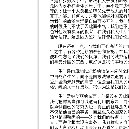
不是在少数人手中。解决私人争执的时候
是因为政权在全体公民手中，而不是在少
等的；让一个人负担公职优先于他人的时
真正才能。任何人，只要他能够对国家有
为我们的政治生活是自由而公开的，我们
的时候我们不致于因此而生气；我们也不
色对他没有实际的损害。在我们私人生活
遵守法律。这是因为这种法律使我们心悦
现在还有一点。当我们工作完毕的时
年之中，有各种定期的赛会和祭祀；在我
使我们忘记了我们的忧虑。我们的城邦这
们享受外国的东西，就好像是我们本地的
我们是自愿地以轻松的情绪来应付危
中自然产生的，而不是国家法律强迫的；
受那些尚未到来的痛苦，但是当我们真的
格训练的人一样勇敢。我认为这是我们的
我们爱好美丽的东西，但是没有因此
我们把财富当作可以适当利用的东西，而
以承认自己的贫穷为耻，真正的耻辱是为
不仅是他自己的事务，而且也关心国家的
治也是很熟悉的——这是我们的特点：一
人，而说他根本没有事务。我们雅典人自
们认为言论和行动间是没有矛盾的；最坏