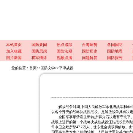
本站首页
国防要闻
热点追踪
台海局势
各国国防
加入收藏
国防思想
国防法规
国防历史
国防地理
图片新闻
将军情怀
视频点播
问题解答
国防报刊
您的位置：
首页
>>
国防文学
>>
平津战役
解放战争时期,中国人民解放军东北野战军和华北
以各个歼灭的战略决战性战役。是解放战争具有决
全国军事形势发生新转折,蒋介石决定暂守北平、天
战场上进行的第一个战略决战性战役辽沈战役胜利结
司令卫立煌所部47.2万人，使东北全境获得解放。
国军事形势发生了新的转折。人民解放军总兵力由战争