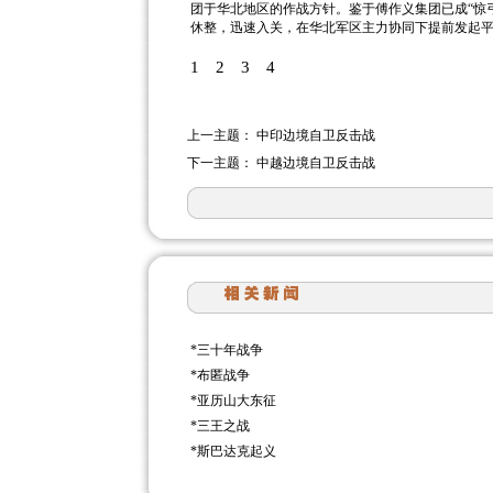
团于华北地区的作战方针。鉴于傅作义集团已成“惊
休整，迅速入关，在华北军区主力协同下提前发起
1
2
3
4
上一主题：
中印边境自卫反击战
下一主题：
中越边境自卫反击战
*
三十年战争
*
布匿战争
*
亚历山大东征
*
三王之战
*
斯巴达克起义