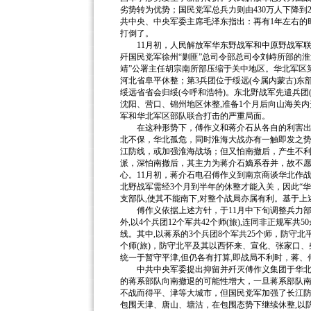
劣势转为优势；国民党军总兵力则由430万人下降到2
共中央、中央军委主席毛泽东指出：再有1年左右的
打倒了。
11月初，人民解放军华东野战军和中原野战军联
歼国民党军徐州“剿匪”总司令部总司令刘峙所部的
靖”公署主任胡宗南所部压缩于关中地区。华北军区第
河北省阜平休整；第3兵团位于绥远(今属内蒙古)东
绥远省省会归绥(今呼和浩特)。东北野战军先遣兵团(
沈阳、营口、锦州地区休整,准备1个月后向山海关
军和华北军区部队联合打击的严重局面。
在这种形势下，傅作义和蒋介石从各自的利害出发
北不保，华北孤危，同时淮海大战亦有一触即发之势
江防线，或加强淮海战场；但又怕南撤后，产生不
派，深怕南撤后，其主力为蒋介石嫡系吞并，故不
心。11月初，蒋介石电召傅作义到南京商谈华北作
北野战军需经3个月到半年的休整才能入关，因此“华
支部队,使其不能南下,对整个战局亦属有利。基于上
傅作义依据上述方针，于11月中下旬调整兵力部署
外,以4个兵团12个军共42个师(旅),连同非正规军
线。其中,以蒋系的3个兵团8个军共25个师，防守
个师(旅)，防守北平及其以西怀来、宣化、张家口
统一于暂守平津,但仍各有打算,即战局不利时，蒋
中共中央军委提出抑留并歼灭傅作义集团于华北地
的蒋系部队向南撤退的可能性增大，一旦蒋系部队
不战而得平、津等大城市，但国民党军加强了长江防
包围天津、唐山、塘沽，在包围态势下继续休整,以防