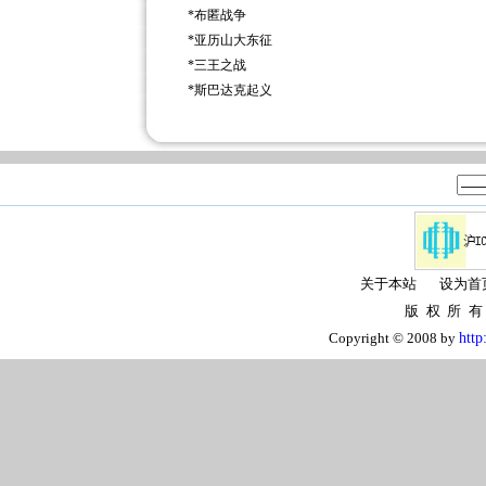
*
布匿战争
*
亚历山大东征
*
三王之战
*
斯巴达克起义