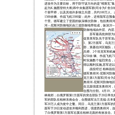
进攻作为主要目标，用于防守该方向的是“维斯瓦”集团
起为K.施图登特大将)和中央集团军群(司令为F.舍尔
个装甲师，以及其他许多独立兵团，共约100万人、火
1500余辆、作战飞机3300架；此外，还有陆军总预
个营。德军建立了坚固的纵深梯次防御，包括奥得
河—尼斯河防御地区由三道防御地带组成，纵深20～
防御地域由外层、内层
苏军最高统帅部为彻底
促英美军队先于苏军攻
1、第2方面军，乌克
部，第聂伯河区舰队，以
兵师、2个坦克军和机械
6250余 辆、作战飞
时实施数个猛烈突击，
得以顺利实施,苏军还
战役经过 柏林战役依其
德军奥得河-尼斯河防御
克兰第1方面军(司令为苏
奥得河-尼斯河防御地区
在北面强渡东奥得河，抢
合围与分割。4月19、
林南郊；白俄罗斯第1方面军的突击部队于20日率先
军的部队在柏林东南会合，合围德军法兰克福-古本集
军20万人成为瓮中之鳖。同日，乌克兰第1方面军
面军于20日发动进攻并顺利西进，强渡西奥得河，
了白俄罗斯第1方面军右翼在柏林北面的有效攻击。第三