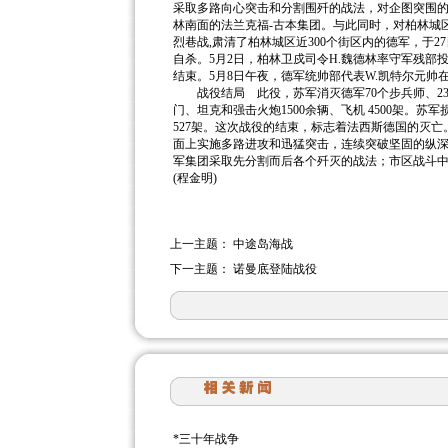
采取多路向心突击和分割围歼的战法，对企图突围的
林南面的法兰克福-古本集团。与此同时，对柏林城
烈巷战,肃清了柏林城区近300个街区内的德军，于
自杀。5月2日，柏林卫戍司令H.魏德林率守军残部
结束。5月8日午夜，德军统帅部代表W.凯特尔元
战役结局 此役，苏军消灭德军70个步兵师、23个
门、坦克和强击火炮1500余辆、飞机 4500架。苏军损
527架。这次战役的结束，标志着法西斯德国的灭
面上实施多路进攻和迅猛突击，连续突破坚固的纵
军集团采取先分割而后各个歼灭的战法；市区战斗
(程金明)
上一主题：
中途岛海战
下一主题：
诺曼底登陆战役
*
三十年战争