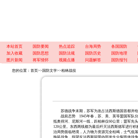
本站首页
国防要闻
热点追踪
台海局势
各国国防
加入收藏
国防思想
国防法规
国防历史
国防地理
图片新闻
将军情怀
视频点播
问题解答
国防报刊
您的位置：
首页
>>
国防文学
>>
柏林战役
苏德战争末期，苏军为攻占法西斯德国首都并给德军
战前态势 1945年春，苏、美、英等盟国军队
抵奥得河、尼斯河一线，距柏林仅60公里；盟军先头
120公里。东西两线都为最后歼灭法西斯德军进行
治局势面临绝境，人力物力资源完全枯竭，士气低落
拖延战争，指望反法西斯同盟内部发生分裂而使战