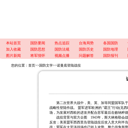
本站首页
国防要闻
热点追踪
台海局势
各国国防
加入收藏
国防思想
国防法规
国防历史
国防地理
图片新闻
将军情怀
视频点播
问题解答
国防报刊
您的位置：
首页
>>
国防文学
>>
诺曼底登陆战役
第二次世界大战中，美、英、加等同盟国军队于 1
战略性登陆作战。 盟军进军欧洲的 “霸王”行动(
场，为发展对西欧的进攻并配合苏军最后击败纳粹
战役背景与双方企图 1943年，斯大林格勒会
反攻；美英盟军西西里岛登陆战役后攻入意大利半岛
战；盟军在太平洋战场也已转入攻势。整个战争形势发