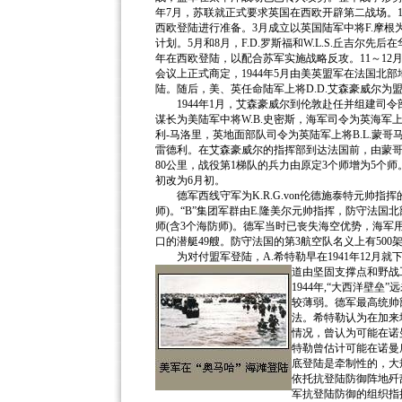
年7月，苏联就正式要求英国在西欧开辟第二战场。19
西欧登陆进行准备。3月成立以英国陆军中将F.摩
计划。5月和8月，F.D.罗斯福和W.L.S.丘吉尔先
年在西欧登陆，以配合苏军实施战略反攻。11～12月
会议上正式商定，1944年5月由美英盟军在法国北
陆。随后，美、英任命陆军上将D.D.艾森豪威尔为
1944年1月，艾森豪威尔到伦敦赴任并组建司令部
谋长为美陆军中将W.B.史密斯，海军司令为英海军上
利-马洛里，英地面部队司令为英陆军上将B.L.蒙哥
雷德利。在艾森豪威尔的指挥部到达法国前，由蒙哥
80公里，战役第1梯队的兵力由原定3个师增为5个
初改为6月初。
德军西线守军为K.R.G.von伦德施泰特元帅指挥的
师)。“B”集团军群由E.隆美尔元帅指挥，防守法
师(含3个海防师)。德军当时已丧失海空优势，海军
口的潜艇49艘。防守法国的第3航空队名义上有500
为对付盟军登陆，A.希特勒早在1941年12月就
道由坚固支撑点和野战
1944年,“大西洋壁
较薄弱。德军最高统帅
法。希特勒认为在加来
情况，曾认为可能在诺
特勒曾估计可能在诺曼
底登陆是牵制性的，大
依托抗登陆防御阵地歼
军抗登陆防御的组织指