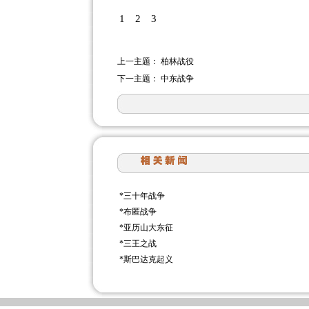
1
2
3
上一主题：
柏林战役
下一主题：
中东战争
*
三十年战争
*
布匿战争
*
亚历山大东征
*
三王之战
*
斯巴达克起义