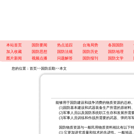
本站首页
国防要闻
热点追踪
台海局势
各国国防
加入收藏
国防思想
国防法规
国防历史
国防地理
图片新闻
视频点播
问题解答
国防报刊
国防文学
您的位置：
首页
>>
国防后勤
>>
本文
能够用于国防建设和战争消费的物质资源的总称
(1)国防基本建设和武器装备生产所需的原材料
(2)军事人员以及国防系统职工生存和发展所需
(3)军事人员训练和作战所需要的武器、弹药等
国防物质资源与一般民用物质资料相比有以下特
(1) 它更加讲究质量和技术的先进性。一般地说