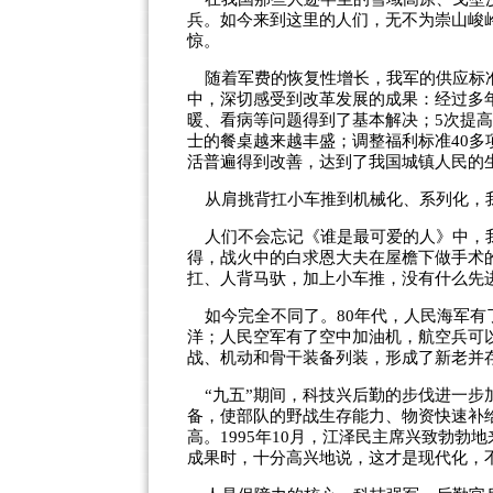
兵。如今来到这里的人们，无不为崇山峻
惊。
随着军费的恢复性增长，我军的供应标准
中，深切感受到改革发展的成果：经过多
暖、看病等问题得到了基本解决；
5
次提高
士的餐桌越来越丰盛；调整福利标准
40
多
活普遍得到改善，达到了我国城镇人民的
从肩挑背扛小车推到机械化、系列化，
人们不会忘记《谁是最可爱的人》中，
得，战火中的白求恩大夫在屋檐下做手术
扛、人背马驮，加上小车推，没有什么先
如今完全不同了。
80
年代，人民海军有
洋；人民空军有了空中加油机，航空兵可
战、机动和骨干装备列装，形成了新老并
“
九五
”
期间，科技兴后勤的步伐进一步
备，使部队的野战生存能力、物资快速补
高。
1995
年
10
月，江泽民主席兴致勃勃地
成果时，十分高兴地说，这才是现代化，