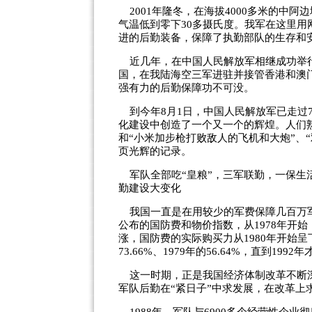
2001
年隆冬，在海拔
4000
多米的中阿边
气温低到零下
30
多摄氏度。我军在这里用
进的后勤装备，保障了执勤部队的生存和
近几年，在中国人民解放军相继成功举行
国，在我陆海空三军进驻并接管香港和澳
强有力的后勤保障功不可没。
到今年
8
月
1
日，中国人民解放军已走过
化建设中创造了一个又一个的辉煌。人们
和
“
小米加步枪打败敌人的飞机和大炮
”
、
“
页光辉的记录。
军队全部吃
“
皇粮
”
，三军联勤，一保生
勤建设大变化
我国一直是在用较少的军费保障几百万
公布的国防费和物价指数，从
1978
年开始
涨，国防费的实际购买力从
1980
年开始呈
73.66%
、
1979
年的
56.64%
，直到
1992
年
这一时期，正是我国经济体制改革不断深
军队后勤在
“
紧日子
”
中求发展，在改革上