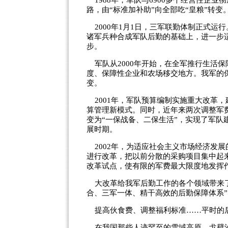
1988
年，军队与
6900
多个经营性企业彻
路，由
“
标准加补助
”
向全部吃
“
皇粮
”
转变
2000
年
1
月
1
日，三军联勤体制正式运行
诸军兵种合成军队后勤的基础上，进一步
步。
军队从
2000
年开始，在全军推行生活保
度、保障性企业和农场移交地方。我军的
变。
2001
年，军队预算编制实施重大改革，
算管理新模式。同时，近年来两次调整军
变为
“
一保战备、二保生活
”
，实现了军队
展时期。
2002
年，为适应社会主义市场经济发展
进行改革，把以前分散的采购项目集中起
改革试点，使有限的军费最大限度地发挥
大改革给我军后勤工作的各个领域带来
合、三军一体、精干高效的后勤保障体系
”
提高伙食费、调整福利标准
……
平时的
在我国那些人迹罕至的雪域高原、戈壁沙