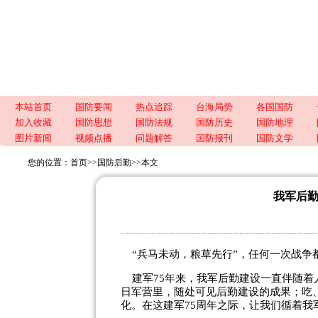
本站首页
国防要闻
热点追踪
台海局势
各国国防
加入收藏
国防思想
国防法规
国防历史
国防地理
图片新闻
视频点播
问题解答
国防报刊
国防文学
您的位置：
首页
>>
国防后勤
>>
本文
我军后
“
兵马未动，粮草先行
”
，任何一次战争
建军
75
年来，我军后勤建设一直伴随着
日军营里，随处可见后勤建设的成果；吃
化。在这建军
75
周年之际，让我们循着我