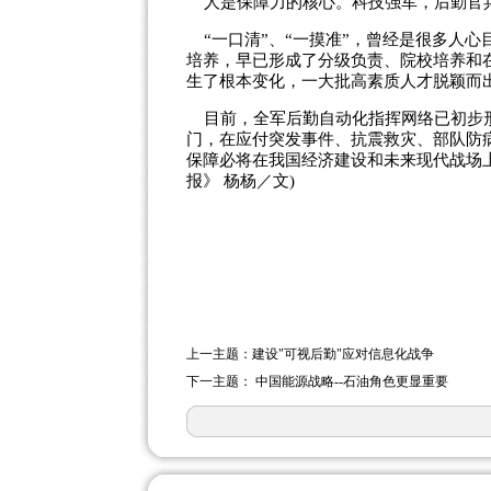
人是保障力的核心。科技强军，后勤官
“
一口清
”
、
“
一摸准
”
，曾经是很多人心
培养，早已形成了分级负责、院校培养和
生了根本变化，一大批高素质人才脱颖而
目前，全军后勤自动化指挥网络已初步形
门，在应付突发事件、抗震救灾、部队防
保障必将在我国经济建设和未来现代战场
报》
杨杨／文
)
上一主题：
建设"可视后勤"应对信息化战争
下一主题：
中国能源战略--石油角色更显重要