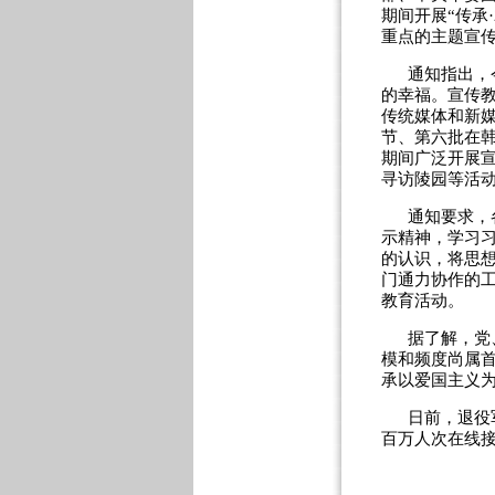
期间开展“传承
重点的主题宣
通知指出，
的幸福。宣传
传统媒体和新
节、第六批在韩
期间广泛开展
寻访陵园等活
通知要求，
示精神，学习
的认识，将思
门通力协作的
教育活动。
据了解，党
模和频度尚属首
承以爱国主义
日前，退役
百万人次在线