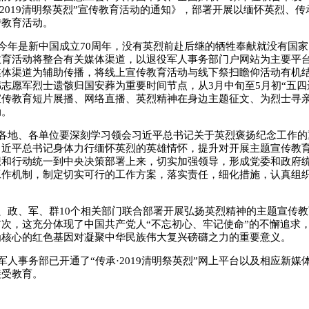
·2019清明祭英烈”宣传教育活动的通知》，部署开展以缅怀英烈、
传教育活动。
今年是新中国成立70周年，没有英烈前赴后继的牺牲奉献就没有国
教育活动将整合有关媒体渠道，以退役军人事务部门户网站为主要平
媒体渠道为辅助传播，将线上宣传教育活动与线下祭扫瞻仰活动有机
志愿军烈士遗骸归国安葬为重要时间节点，从3月中旬至5月初“五四运
宣传教育短片展播、网络直播、英烈精神在身边主题征文、为烈士寻
动。
各地、各单位要深刻学习领会习近平总书记关于英烈褒扬纪念工作的
习近平总书记身体力行缅怀英烈的英雄情怀，提升对开展主题宣传教
想和行动统一到中央决策部署上来，切实加强领导，形成党委和政府
工作机制，制定切实可行的工作方案，落实责任，细化措施，认真组
、政、军、群10个相关部门联合部署开展弘扬英烈精神的主题宣传
次，这充分体现了中国共产党人“不忘初心、牢记使命”的不懈追求
为核心的红色基因对凝聚中华民族伟大复兴磅礴之力的重要意义。
军人事务部已开通了“传承·2019清明祭英烈”网上平台以及相应新媒
接受教育。