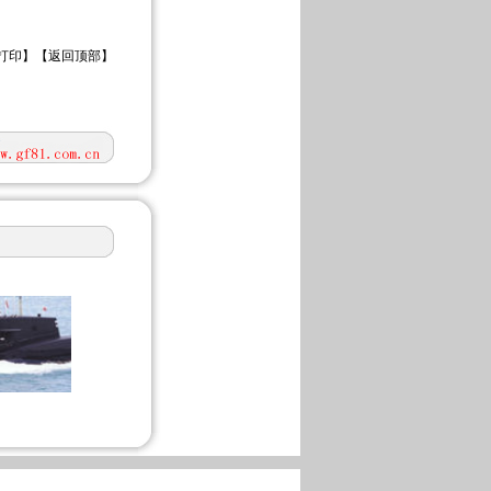
打印
】【
返回顶部
】