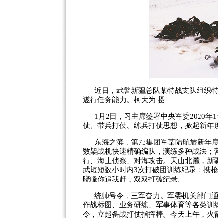
近日，武警新疆总队某特战支队组织
遂行任务能力。柯大为 摄
1月2日，习主席签署中央军委2020
仗、带兵打仗、练兵打仗思想，掀起新年
东海之滨，第73集团军某陆航旅新年
数架战机快速精确编队，演练多种战法；
行、海上侦察、对海攻击。天山北麓，新
武短短数小时内3次打破团训练纪录；携
晓峰你追我赶，双双打破纪录。
统帅号令，三军奋力。军委机关部门
作战标图、业务研练、军事体育等各类训
令，立起备战打仗指挥棒。今天上午，火