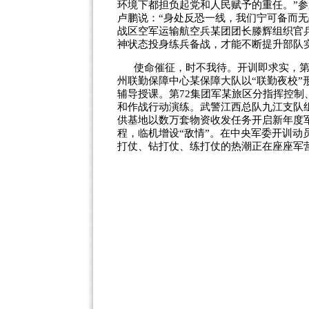
环境下都担负起党和人民赋予的重任。”
卢鹏说：“身处反恐一线，我们宁可备而
战区空军运输航空兵某团团长滕辉组织官
神状态投身练兵备战，才能不断提升部队
使命催征，时不我待。开训即求实，第
州联勤保障中心某保障大队以“联勤夜校
辅导授课。第72集团军某旅区分指挥控制
和作战行动演练。武警江西总队九江支队
供基地以数万套物资收发任务开启新年度
程，临机增设“敌情”。在中央军委开训
打仗、钻打仗、练打仗的热潮正在座座军