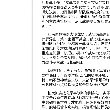
兵备战工作，“实战实训”“实抗实扰”“
级指挥员和参谋人员率领官兵，挺进高原
谋划决策、指挥控制和部队应急处突能力
某潜艇艇长李寒飞说：“开训动员令就是
和习主席决策指示，从实战需要出发从难
务。”
从南国林海到大漠戈壁，从雪域高原
莽罗浮山，第74集团军某旅打破以往从
将部队拉至陌生地域展开战备演练，设置多
某旅以红蓝对抗演练打响新年开训第一枪
重难点问题，梳理出5类31个战斗力短板
演，不刻意营造氛围，派出3个前指在不
恐战斗等实战化训练课目。
备战打仗，严字当头。第79集团军某
防护课目，不仅要适应-23℃的极寒环境
扰，稍不留神就会失联。火箭军“常规导
分队随机抽点指挥员参加全岗位操作考核
把大抓实战化军事训练落到实处，离不
中突击旅新年度首场飞行就穿插进行了模
中磨砺打赢本领，才能真正使练兵备战的
导、舰艇损管专攻精练。损管现场指挥员