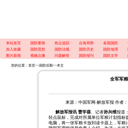
本站首页
国防要闻
热点追踪
台海局势
各国国防
加入收藏
国防思想
国防法规
国防历史
国防地理
图片新闻
视频点播
问题解答
国防报刊
国防文学
您的位置：
首页
>>
国防后勤
>>
本文
全军军
来源：中国军网-解放军报 作者：曹学葵
解放军报讯 曹学葵
、记者
孙兴维
报道
轻点鼠标，完成对所属单位军粮计划指标
电脑，将一张军粮卡放到读卡器上，军粮