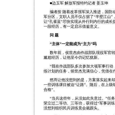
■边玉军 解放军报特约记者 姜玉坤
编者按 随着改革强军深入推进，国防
军分区，文职人员不仅占据了“半壁江山
让“孔雀蓝”尽快实现从外行到内行的成
一段经历，有一定启示借鉴意义。
问 题
“主体”一定能成为“主力”吗
数年前，侯世杰由作战部队现役军官
尴尬经历，让他至今仍记忆犹新。
“我在作战部队多次参加大项军事行动
练计划的任务，侯世杰充满信心，凭借在
然而让他没想到的是，方案落实起来却
一些训练课目被迫“让路”。随后，在上级
合格”。
“当兵这些年，从没如此失意过。”任
荣立过二等功、三等功，获得过“军事训练标
没想到组织民兵训练竟会栽跟头。