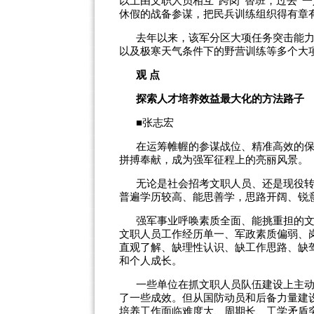
以上由文职人员相互“跨岗”替班，过去“
休假的战备参谋，把民兵训练组织得有章
去年以来，该军分区大项任务突击能
以及极寒天气条件下的野营训练等多个大
观 点
探索人才培养效益最大化的方法路子
■张志宏
在运筹帷幄的参谋战位、精准高效的
拼搏奉献，成为强军征程上的亮丽风景。
无论是社会招考文职人员、还是现役
普遍学历较高、能思善学，思路开阔、锐
强军事业呼唤素质全面、能挑重担的
文职人员工作经历单一、军政素质偏弱、
直观了解、缺理性认识、缺工作思路、缺
和个人成长。
一些单位在抓文职人员队伍建设上主
了一些成效。但从国防动员和后备力量建
培养工作面临难度大、周期长、工学矛盾