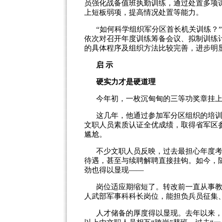
员强化战备值班执勤训练，通过处置多项
上短板弱项，提高情况处置等能力。
“如何科学组织军分区首长机关训练？
依次对召开年度训练筹备会议、拟制训练
的具体程序及组织方法比较完善，进步明
启 示
硬实力才是硬道理
今年初，一枚沉甸甸的三等功奖章挂
这几年，他通过参加军分区组织的培训
文职人员素质认证全优成绩，取得省军区
尴尬。
不少文职人员反映，过去最担心年度
待遇，甚至与续聘解聘直接挂钩。如今，
劲也得以显现——
岗位适应期缩短了。转改前一直从事
人武部军事科科长岗位，能担负兵员征集
人才储备的厚度得以显现。去年以来，