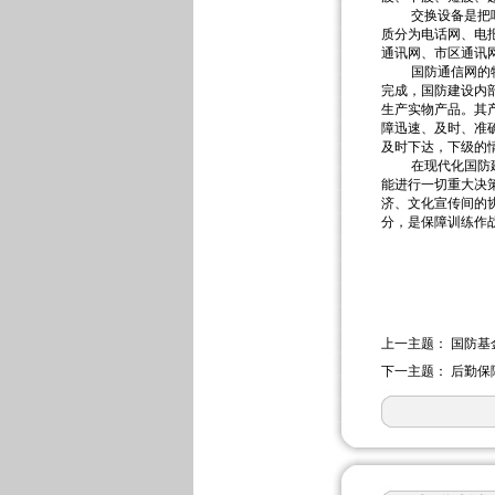
交换设备是把呼叫
质分为电话网、电
通讯网、市区通讯
国防通信网的特点
完成，国防建设内
生产实物产品。其
障迅速、及时、准
及时下达，下级的
在现代化国防建设
能进行一切重大决
济、文化宣传间的
分，是保障训练作
上一主题：
国防基
下一主题：
后勤保