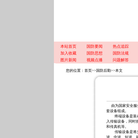
本站首页
国防要闻
热点追踪
加入收藏
国防思想
国防法规
图片新闻
视频点播
问题解答
您的位置：
首页
>>
国防后勤
>>
本文
由为国家安全服
套设备组成。
终端设备是装在通
入传输设备，同时
和传真机等。
传输设备是将光电
波、中波、短波、