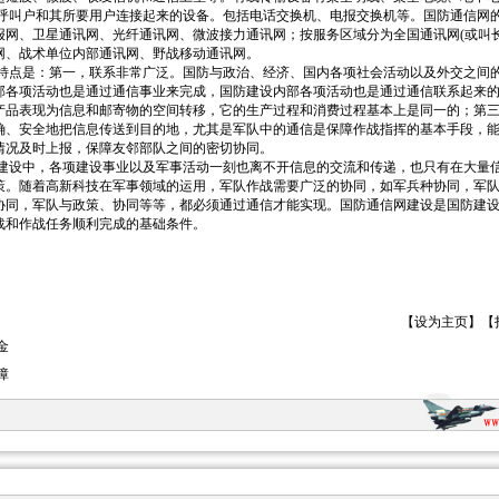
户和其所要用户连接起来的设备。包括电话交换机、电报交换机等。国防通信网的
报网、卫星通讯网、光纤通讯网、微波接力通讯网；按服务区域分为全国通讯网(或叫长
网、战术单位内部通讯网、野战移动通讯网。
是：第一，联系非常广泛。国防与政治、经济、国内各项社会活动以及外交之间的
部各项活动也是通过通信事业来完成，国防建设内部各项活动也是通过通信联系起来
产品表现为信息和邮寄物的空间转移，它的生产过程和消费过程基本上是同一的；第
确、安全地把信息传送到目的地，尤其是军队中的通信是保障作战指挥的基本手段，
情况及时上报，保障友邻部队之间的密切协同。
中，各项建设事业以及军事活动一刻也离不开信息的交流和传递，也只有在大量信
策。随着高新科技在军事领域的运用，军队作战需要广泛的协同，如军兵种协同，军
协同，军队与政策、协同等等，都必须通过通信才能实现。国防通信网建设是国防建
战和作战任务顺利完成的基础条件。
【
设为主页
】【
金
障