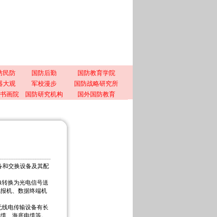
防民防
国防后勤
国防教育学院
器大观
军校漫步
国防战略研究所
书画院
国防研究机构
国外国防教育
备和交换设备及其配
转换为光电信号送
电报机、数据终端机
线电传输设备有长
电缆、海底电缆等。