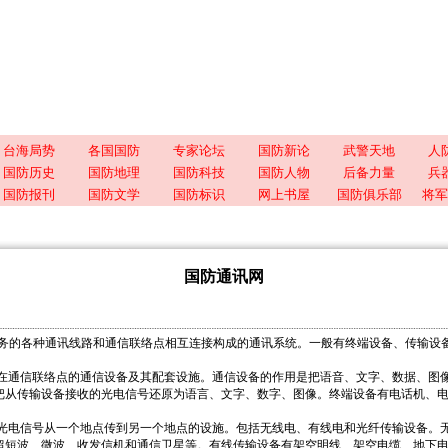
台海局势
各国国防
专家论坛
国防新论
武警天地
人
国防历史
国防地理
国防科技
国防人物
后备力量
兵
国防报刊
国防文学
国防标识
网上书屋
国防俱乐部
将军
国防通讯网
务的各种通讯线路和通信联络点相互连接构成的通讯系统。一般有终端设备、传输设
信联络点的通信设备及其配套设施。通信设备的作用是把语音、文字、数据、图像
把从传输设备接收的光电信号还原为语言、文字、数字、图像。终端设备有电话机、
信号从一个地点传到另一个地点的设施。包括无线电、有线电和光纤传输设备。无
超短波、微波、收发信机和通信卫星等。有线传输设备有架空明线、架空电缆、地下