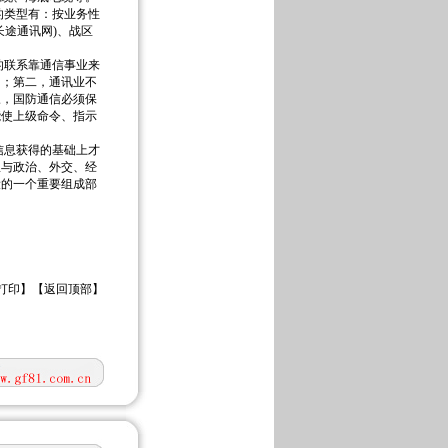
类型有：按业务性
途通讯网)、战区
联系靠通信事业来
的；第二，通讯业不
三，国防通信必须保
能使上级命令、指示
息获得的基础上才
队与政治、外交、经
设的一个重要组成部
打印
】【
返回顶部
】