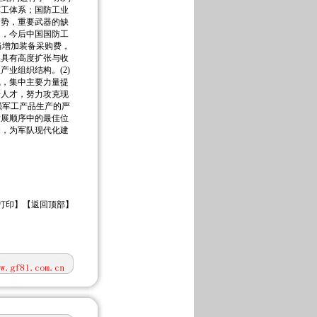
军工体系；国防工业
趋势，重要武器的缺
题，今后中国国防工
当增加装备采购费，
立具有高度扩张与收
业组织结构。(2)
线，集中主要力量提
研人才，努力攻克现
强军工产品生产的严
发展顺序中的最佳位
构，为军队现代化建
打印
】【
返回顶部
】