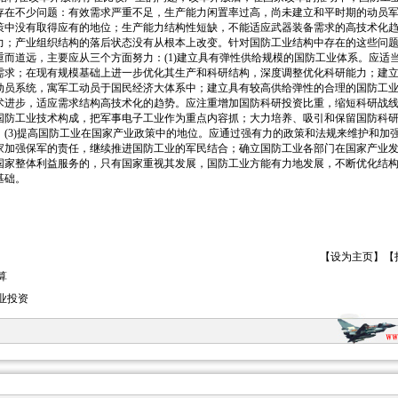
存在不少问题：有效需求严重不足，生产能力闲置率过高，尚未建立和平时期的动员
策中没有取得应有的地位；生产能力结构性短缺，不能适应武器装备需求的高技术化
力；产业组织结构的落后状态没有从根本上改变。针对国防工业结构中存在的这些问
重而道远，主要应从三个方面努力：(1)建立具有弹性供给规模的国防工业体系。应适
需求；在现有规模基础上进一步优化其生产和科研结构，深度调整优化科研能力；建
动员系统，寓军工动员于国民经济大体系中；建立具有较高供给弹性的合理的国防工业产
术进步，适应需求结构高技术化的趋势。应注重增加国防科研投资比重，缩短科研战
国防工业技术构成，把军事电子工业作为重点内容抓；大力培养、吸引和保留国防科
。(3)提高国防工业在国家产业政策中的地位。应通过强有力的政策和法规来维护和加
家加强保军的责任，继续推进国防工业的军民结合；确立国防工业各部门在国家产业
国家整体利益服务的，只有国家重视其发展，国防工业方能有力地发展，不断优化结
基础。
【
设为主页
】【
算
业投资