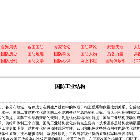
台海局势
各国国防
专家论坛
国防新论
武警天地
人
国防历史
国防地理
国防科技
国防人物
后备力量
兵
国防报刊
国防文学
国防标识
网上书屋
国防俱乐部
将军
国防工业结构
门、各分布地域、各种成份在再生产过程中的构成、相互联系和数量比例关系。它反
、水平。国防工业结构优化是国防工业结构变动的总趋势和目标。而认识和把握国防
构的前提，国防工业结构变动的规则，则是优化其结构的前提，国防工业结构变动的
求、供给和体制三个方面。国防工业结构变化的特点主要有：技术进步是结构变动最
用工业更加明显；结构变化的波动性或经常性。认识和把握这些特点同样也是优化结
整体性原则、技术进步原则、系统性原则、主观与客观相符的原则和军民兼容原则。
在改革开放前存在比较严重的问题，改革开放后，在国家改革的推动下，国防工业