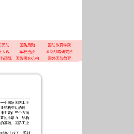
防民防
国防后勤
国防教育学院
器大观
军校漫步
国防战略研究所
书画院
国防研究机构
国外国防教育
映一个国家国防工业
工业结构变动的规
规律主要由三个方面
重要的推动力；结构
构的基础。国防工业
结构进行了一系列