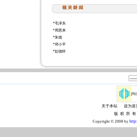
*
毛泽东
*
周恩来
*
朱德
*
邓小平
*
彭德怀