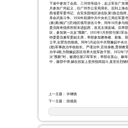
下途中参加了会昌、三河坝等战斗，起义军在广东潮(
月参加广州起义，任广州市公安局局长。后到上海在中
西省委军委书记、吉安东固地区游击队第1路总指挥
革命武装斗争。1930年初调中共中央长江局任军委
(春)黄(梅)广(济)地区领导游击斗争。同年10月参
委员陈奇指挥所部东进皖西，攻克太湖县城。后率部
区，参加第一次反“围剿”。1931年1月所部与第1军
特委委员兼军委副主席，率部参加磨角楼、新集、
士卒,右臂负伤致残。同年5月起任中共鄂豫皖中央分
(殷)军事政治学校校长。严谨治学,言传身教,贯彻
办学4期,为鄂豫皖苏区培养大批军政干部。1932年
次“围剿”时，被调任第25军军长，率部在英山、麻埠
中，腹部中弹,躺在担架上坚持指挥战斗,直至壮烈牺
上一主题：
许继慎
下一主题：
段德昌