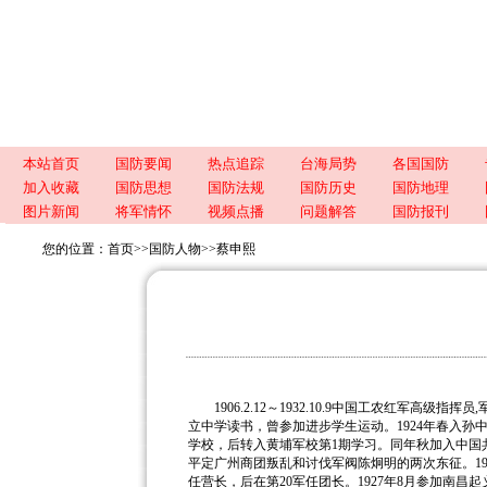
本站首页
国防要闻
热点追踪
台海局势
各国国防
加入收藏
国防思想
国防法规
国防历史
国防地理
图片新闻
将军情怀
视频点播
问题解答
国防报刊
您的位置：
首页
>>
国防人物
>>
蔡申熙
1906.2.12～1932.10.9中国工农红军高级
立中学读书，曾参加进步学生运动。
1924年春入
学校，后转入黄埔军校第1期学习。同年秋加入中国
平定广州商团叛乱和讨伐军阀陈炯明的两次东征。19
任营长，后在第20军任团长。1927年8月参加南昌起