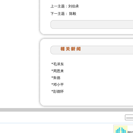
上一主题：
刘伯承
下一主题：
陈毅
*
毛泽东
*
周恩来
*
朱德
*
邓小平
*
彭德怀