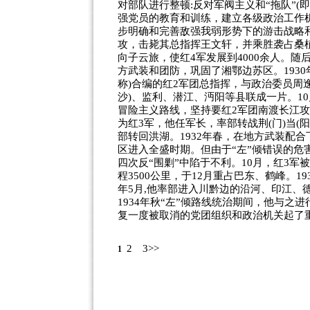
对部队进行整顿:反对军阀主义和“拖队”(
强党员的教育和训练，建立各级政治工作
步明确和完善敌强我弱形势下的游击战略
攻，击毙其总指挥王文轩，并乘胜袭占桑植
向子云旅，使红4军发展到4000余人。随
方武装和团防，巩固了湘鄂边苏区。1930年
称)合编的红2军团总指挥，与政治委员周
沙)、监利、潜江、沔阳等县联成一片。10
冒险主义路线，坚持要红2军团南渡长江攻
为红3军，他任军长，率部转战荆(门)当(阳
部转回洪湖。1932年春，在地方武装配
区进入全盛时期。但由于“左”倾错误的危
四次反“围剿”中陷于不利。10月，红3
程3500公里，于12月重占巴东、鹤峰。1
年5月,他率部进入川黔边的沿河、印江、
1934年秋“左”倾路线统治期间，他与之
复一度被取消的党团组织和政治机关起了
2
3>>
1