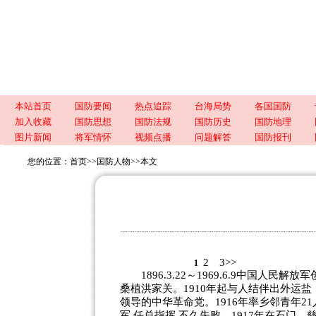
本站首页
国防要闻
热点追踪
台海局势
各国国防
加入收藏
国防思想
国防法规
国防历史
国防地理
图片新闻
将军情怀
视频点播
问题解答
国防报刊
您的位置：
首页
>>
国防人物
>>
本文
2
3>>
1
1896.3.22～1969.6.9中国人
桑植洪家关。1910年起与人结伴出外运盐
领导的中华革命党。1916年率乡邻青年2
军,任总指挥,不久失败。1917年在石