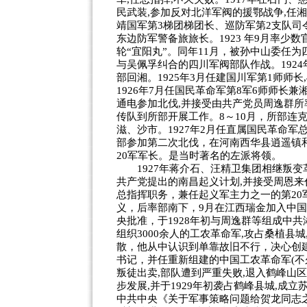
民武装,参加反对北洋军阀的援鄂战争,任
靖国军第3梯团梯团长、巡防军第2支队司令
东边防军警备旅旅长。1923 年9月率少
轮“宜阳丸”。同年11月，被孙中山委任为
与吴佩孚纠合的四川军阀部队作战。192
部回湘。1925年3月任建国川军第1师师
1926年7月任国民革命军第8军6师师长兼
通电参加北伐,并接受由共产党员周逸群
传队到所部开展工作。8～10月，所部连
滋、沙市。1927年2月任直属国民革命军
部参加第二次北伐，在河南西华县逍遥镇
20军军长。是当时著名的左派将领。
1927年蒋介石、汪精卫集团相继叛变
共产党提出的南昌起义计划,并接受周恩
总指挥职务，兼任起义军主力之一的第20
义，后率部南下，9月在江西瑞金加入中
央批准，于1928年初与周逸群等组成中
组织3000余人的工农革命军,攻占桑植县
散，他从中认识到单靠故旧不行，决心创建
书记，并任重新组建的中国工农革命军(不久
叛徒出卖,部队遭到严重失败,退入鹤峰山区
步发展,并于1929年初袭占鹤峰县城,成
中共中央《关于军事策略问题给贺龙同志之