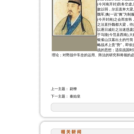
(今河南开封)防务空虚
敌以弱，尔后直奔大梁,
魏军,擒(一说“擒”为
(今开封南)之会而攻韩
之法直扑魏都大梁，待
以逐日减灶之法迷惑庞
于马陵(今范县西南),大
银雀山汉墓出土的竹简
略战术上贵“势”，即
战的思想；适应战国时
理论；对野战中车垒的运用、阵法的研究和将领的必备
上一主题：
尉缭
下一主题：
秦始皇