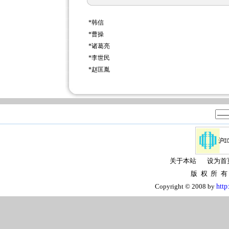
*
韩信
*
曹操
*
诸葛亮
*
李世民
*
赵匡胤