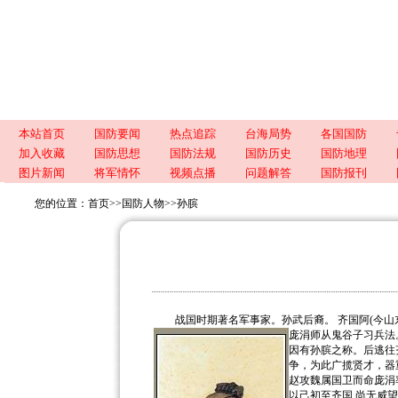
本站首页
国防要闻
热点追踪
台海局势
各国国防
加入收藏
国防思想
国防法规
国防历史
国防地理
图片新闻
将军情怀
视频点播
问题解答
国防报刊
您的位置：
首页
>>
国防人物
>>
孙膑
战国时期著名军事家。孙武后裔。 齐国阿(今山东
庞涓师从鬼谷子习兵法
因有孙膑之称。后逃往
争，为此广揽贤才，器重
赵攻魏属国卫而命庞涓
以己初至齐国,尚无威