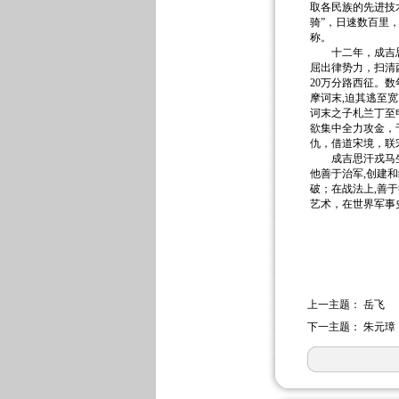
取各民族的先进技
骑”，日速数百里
称。
十二年，成吉思汗
屈出律势力，扫清
20万分路西征。
摩诃末,迫其逃至
诃末之子札兰丁至
欲集中全力攻金，于
仇，借道宋境，联宋
成吉思汗戎马生涯
他善于治军,创建
破；在战法上,善
艺术，在世界军事史
上一主题：
岳飞
下一主题：
朱元璋