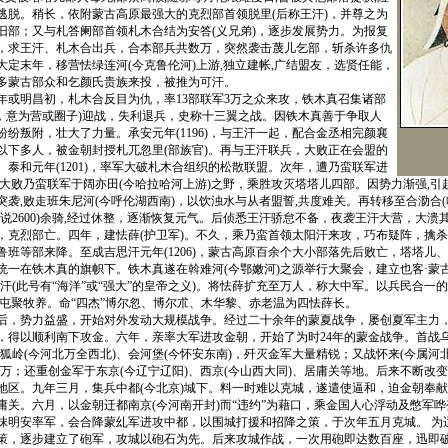
逃脱。稍长，依附蒙古高原最强大的克烈部首领脱里(后称王汗)，并尊之为
旧部；又与札答阑部首领札木合结为安答(义兄弟)，逐步发展势力。为报复
，求王汗、札木合出兵，合本部兵共数万，突然袭击蔑儿乞部，斩杀许多仇
大定末年，移营怯绿连河(今克鲁伦河)上游,独立建帐,广结盟友，选贤任能，
多蒙古部众和乞颜氏贵族来投，被推为可汗。
明昌初，札木合反目为仇，率13部联军3万之众来攻，铁木真召集诸部
(翼，意为营或圈子)迎战，失利退兵，史称十三翼之战。因铁木真善于争取人
纷叛附，壮大了力量。承安元年(1196)，与王汗一起，配合金丞相完颜襄
以下多人，被金朝封授札兀忽里(部族官)。再与王汗联兵，大败正在会盟的
。泰和元年(1201)，率军大破札木合组织的松散联盟。次年，遭乃蛮联军进
,大败乃蛮联军于阔亦田(今哈拉哈河上游)之野，乘胜攻灭塔塔儿四部。因势力渐强,引
袭,败走班朱尼河(今呼伦湖西南)，以饮浊水与从者盟誓,共度难关。再转移至合泐合(
(一说2600)余骑,经过休整，逐渐恢复元气。后侦悉王汗骄怠不备，夜袭王汗大营，大
，克烈部亡。四年，建怯薛(护卫军)。不久，乘乃蛮首领太阳汗来攻，巧布疑阵，擒
鲁班等部来降。至成吉思汗元年(1206)，蒙古高原百余个大小部落先后败亡，塔塔儿
统一在铁木真的旗帜下。铁木真遂在斡难河(今鄂嫩河)之源举行大聚会，建立也客·蒙古
汗(此号有“海洋”或“强大”的皇帝之义)。将怯薛扩充至万人，称大中军。以兵民合一的
则屯聚牧养。命“四杰”博尔忽、博尔朮、木华黎、赤老温为四怯薛长。
势力益盛，开始对外发动大规模战争。经过二十余年的蒙夏战争，屡创夏军主力，
，得以顺利南下攻金。六年，亲率大军进攻金朝，开始了为时24年的蒙金战争。首战乌
狐岭(今河北万全西北)、会河堡(今怀安东南)，歼灭金军大量精锐；又战怀来(今属河北
余万；还重创金军于东京(今辽宁辽阳)、西京(今山西大同)、居庸关等地。后来不断改
地区。九年三月，集兵中都(今北京)城下。料一时难以克城，遂遣使逼和，迫金朝奉
庸关。六月，以金朝迁都南京(今河南开封)而“违约”为藉口，乘金国人心浮动及憋军
抹明安率军，会合降蒙乣军进攻中都，以围城打援和招降之策，于次年五月克城。 为
策，逐步建立了砲军，攻城以砲石为先。后来攻城作战，一次用砲即达数百座，迅即