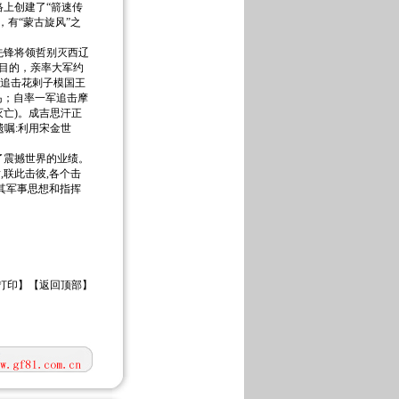
上创建了“箭速传
有“蒙古旋风”之
锋将领哲别灭西辽
为目的，亲率大军约
军追击花剌子模国王
岛；自率一军追击摩
灭亡)。成吉思汗正
遗嘱:利用宋金世
了震撼世界的业绩。
,联此击彼,各个击
其军事思想和指挥
打印
】【
返回顶部
】