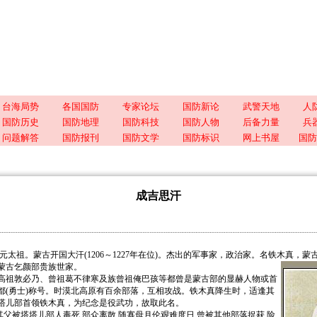
台海局势
各国国防
专家论坛
国防新论
武警天地
人
国防历史
国防地理
国防科技
国防人物
后备力量
兵
问题解答
国防报刊
国防文学
国防标识
网上书屋
国防
成吉思汗
 即元太祖。蒙古开国大汗(1206～1227年在位)。杰出的军事家，政治家。名铁木真，
古乞颜部贵族世家。
祖敦必乃、曾祖葛不律寒及族曾祖俺巴孩等都曾是蒙古部的显赫人物或首
都(勇士)称号。时漠北高原有百余部落，互相攻战。铁木真降生时，适逢其
塔儿部首领铁木真，为纪念是役武功，故取此名。
父被塔塔儿部人毒死,部众离散,随寡母月伦艰难度日,曾被其他部落捉获,险