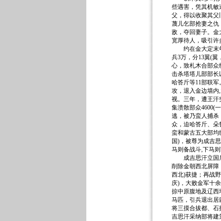
些遇害，凭其机敏
父，得以收聚其父
蔑儿乞部抢妻之仇
敌，夺回妻子。金
宽厚待人，吸引许
约在金大定末年或
兵3万，分13翼
心，致札木合部众纷
击杀塔塔儿部部长
哈答斤等11部联军
攻，退入金边墙内
视。三年，遭王汗突
集溃散部众4600
逃，被乃蛮人捕杀
众，迫哈答斤、朵
蛮和蒙古五大部均
国)，被尊为成吉思
马则备战斗,下马
成吉思汗立国后，
削除金朝西北屏障
西北)获捷；再战野
庆)，大败金军十
掠中原腹地及辽西
马匹，引兵退出居
将三摸合拔都、石
吉思汗采纳部将建