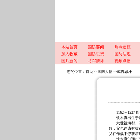
本站首页
国防要闻
热点追踪
加入收藏
国防思想
国防法规
图片新闻
将军情怀
视频点播
您的位置：
首页
>>
国防人物
>>
成吉思汗
1162～1227
铁木真出生于蒙
六世祖海都、高
领；父也速该有拔
父在作战中俘获塔
铁木真9岁时,其