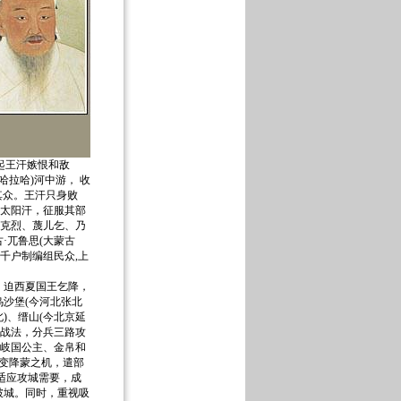
起王汗嫉恨和敌
哈拉哈)河中游， 收
溃其众。王汗只身败
杀太阳汗，征服其部
、克烈、蔑儿乞、乃
·兀鲁思(大蒙古
千户制编组民众,上
迫西夏国王乞降，
沙堡(今河北张北
)、缙山(今北京延
变战法，分兵三路攻
献岐国公主、金帛和
哗变降蒙之机，遣部
适应攻城需要，成
破城。同时，重视吸