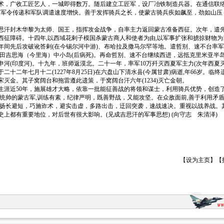
术，广收工匠艺人，一城即得数万。随后建立工匠军，设厂冶铁制造兵器。在通信联络
，军令传递和军队调遣速度增快。善于发挥骑兵之长，使蒙古骑兵疾如飙至，劲如山压，
封木华黎为太师、国王，指挥攻金战争，自率主力返回蒙古准备西征。次年，遣先
西征障碍。十四年,以西域花剌子模国杀蒙古商人和使者为由,以军事扩张和掳掠财物
数年间先后攻破讹答剌(在今锡尔河中游)、布哈拉及撒马尔罕等地。遣哲别、速不台率
宽田吉思海（今里海）中小岛(后病死)。再命哲别、速不台继续西进，远抵克里米亚半
申河(印度河)。十九年，班师返漠北。二十一年，率军10万歼灭西夏军主力(次年西夏
二十二年七月十二(1227年8月25日)在六盘山下清水县(今属甘肃)病逝,年66岁。临终
灭金。其子窝阔台和拖雷遵此遗策，于窝阔台汗六年(1234)灭亡金朝。
近50年，施展雄才大略，依靠一批能征善战的将领和谋士，利用骑兵优势，创造
和统帅的蒙古军,训练有素，纪律严明，既善野战，又能攻坚。在众敌面前,善于利用矛盾
于扬长避短，巧施诈术，避实击虚，多路出击，迂回突袭，速战速决。重视以战养战。
上都有重要地位，对后世有很大影响。(见成吉思汗的军事思想) (向守志 朱清泽)
【
设为主页
】【