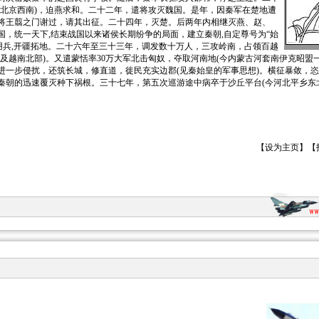
今北京西南)，迫燕求和。二十二年，遣将攻灭魏国。是年，因秦军在楚地遭
将王翦之门谢过，请其出征。二十四年，灭楚。后两年内相继灭燕、赵、
国，统一天下,结束战国以来诸侯长期纷争的局面，建立秦朝,自定尊号为“始
繁用兵,开疆拓地。二十六年至三十三年，调发数十万人，三攻岭南，占领百越
西及越南北部)。又遣蒙恬率30万大军北击匈奴，夺取河南地(今内蒙古河套南伊克昭盟
进一步侵扰，还筑长城，修直道，徙民充实边郡(见秦始皇的军事思想)。横征暴敛，
秦朝的迅速覆灭种下祸根。三十七年，第五次巡游途中病卒于沙丘平台(今河北平乡东北)
【
设为主页
】【