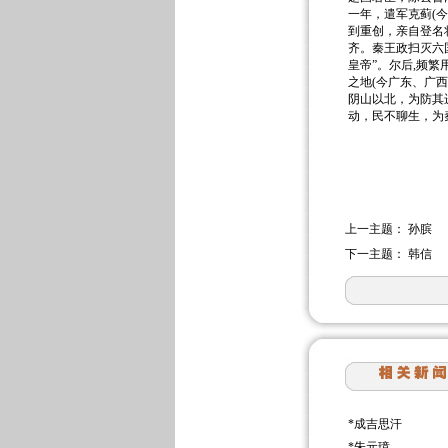
一年，遣军克蓟(
到重创，亲自登名
齐。秦王政扫灭六
皇帝”。尔后,频
之地(今广东、广
阴山以北，为防其
动，民不聊生，为
上一主题：
孙膑
下一主题：
韩信
*
成吉思汗
*
朱元璋