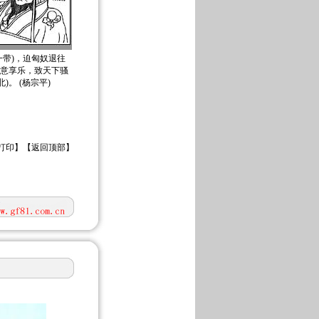
一带)，迫匈奴退往
恣意享乐，致天下骚
。 (杨宗平)
打印
】【
返回顶部
】