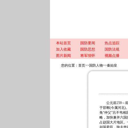
本站首页
国防要闻
热点追踪
加入收藏
国防思想
国防法规
图片新闻
将军情怀
视频点播
您的位置：
首页
>>
国防人物
>>
秦始皇
公元前259～前2
于邯郸(今属河北)
免“仲父”吕不韦
略，加快兼并六国的
占赵国大片地区。
赵国君臣，除去曾