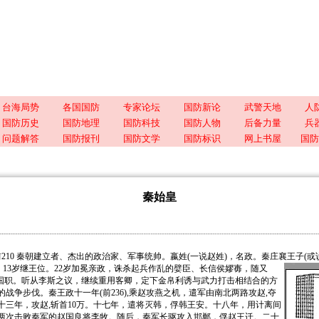
台海局势
各国国防
专家论坛
国防新论
武警天地
人
国防历史
国防地理
国防科技
国防人物
后备力量
兵
问题解答
国防报刊
国防文学
国防标识
网上书屋
国防
秦始皇
10 秦朝建立者、杰出的政治家、军事统帅。嬴姓(一说赵姓)，名政。秦庄襄王子(或
。
13岁继王位。22岁加冕亲政，诛杀起兵作乱的嬖臣、长信侯嫪毐，随又
相国职。听从李斯之议，继续重用客卿，定下金帛利诱与武力打击相结合的方
战争步伐。秦王政十一年(前236),乘赵攻燕之机，遣军由南北两路攻赵,夺
十三年，攻赵,斩首10万。十七年，遣将灭韩，俘韩王安。十八年，用计离间
两次击败秦军的赵国良将李牧。随后，秦军长驱攻入邯郸，俘赵王迁。二十