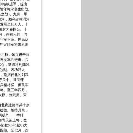
张继续进军，提出
隋守将宋老生出战,
之战)。九月，军
黄河，顺利占领渭河
发展至13万人。十
被封为秦国公。十
正月，任右元帅，与
守军不应。世民认
料定隋军将乘机追
任元帅，领兵进击薛
民再次率兵进击。兵
离心，遂遣将列阵浅
之战)。因功拜太
月，割据代北的刘武
守关中。世民谏
刚兵精将猛，但孤军
方略。至三年四月，
太原。刘武周、宋
北窦建德率兵十余
窦建德。相持月余，
兵破阵，一举歼
加号天策上将，位
在洺水(今洺河)大
徐圆朗。至七月，连