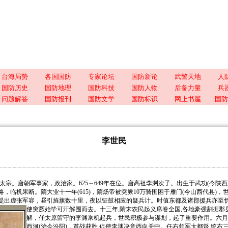
台海局势
各国国防
专家论坛
国防新论
武警天地
人
国防历史
国防地理
国防科技
国防人物
后备力量
兵
问题解答
国防报刊
国防文学
国防标识
网上书屋
国防
李世民
唐太宗。唐朝军事家，政治家。625～649年在位。唐高祖李渊次子。出生于武功(今陕
，临机果断。隋大业十一年(615)，隋炀帝被突厥10万骑围困于雁门(今山西代县)，
提出虚张军容，昼引旌旗数十里，夜以钲鼓相应的疑兵计。时值东都及诸郡援兵亦至忻
使突厥始毕可汗解围而去。
十三年,隋末农民起义席卷全国,各地豪强割据郡
解，任太原留守的李渊乘机起兵，世民积极参与谋划，起了重要作用。六月
西河(治今汾阳)，首战获胜,促使李渊决意西向关中。任右领军大都督,统右