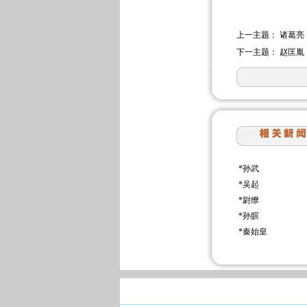
上一主题：
诸葛亮
下一主题：
赵匡胤
*
孙武
*
吴起
*
尉缭
*
孙膑
*
秦始皇