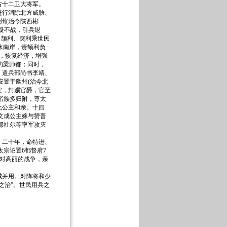
右十二卫大将军。
行消除北方威胁、
州(治今陕西彬
疑不战，引兵退
。颉利、突利乘世民
水南岸，责颉利负
息，恢复经济，增强
的梁师都；同时，
，遣兵部尚书李靖、
安置于幽州(治今北
安，封赐官爵，官至
诸族多归附，尊太
化公主和亲。十四
文成公主嫁与赞普
那社尔等率军攻灭
二十年，命特进、
太宗诏置6都督府7
动对高丽的战争，亲
并用。对降将和少
之治”。世民用兵之