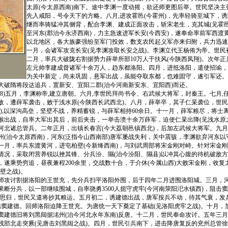
太原(今太原西南)南下。途中李渊一度动摇，欲还师更图后举。世民坚决主
先入咸阳，号令天下的方略。八月,进攻霍邑(今霍州)，先率轻骑至城下，诱
继而率骑猛冲其侧背，配合李渊、建成正面攻击，斩宋老生，克其城(见霍邑
至河东(郡治今永济西南)，力主急速进军长安(今西安)，遂奉命率前军西渡
以北地区，各大族豪强纷至军门投效，数支农民起义军亦来归附，兵力迅速
一月，会诸军攻克长安(见李渊攻取长安之战)。李渊立代王杨侑为帝。世民
二月，率兵大破陇右割据势力薛举所部10万人于扶风(今陕西凤翔)。次年
左元帅李建成督诸军十余万人，趋东都洛阳。四月，进抵洛阳，遣使招谕，
为关中新定，尚未巩固，悬军出战，虽能夺取东都，也难固守，遂引军还。
大破隋将段达追兵，置新安、宜阳二郡(治今河南新安东、宜阳西)而还。
8)五月，李渊称帝,建立唐朝。六月,李世民拜尚书令、右武候大将军，封秦王。七月,
敌，遭薛军袭击，败于浅水原(今陕西长武西北)。八月，薛举卒，其子仁杲袭位，世
北),以深沟高垒，坚壁不战，养精蓄锐，与薛军相持60余日。十一月，薛军粮尽，将士
睺出战，自率大军出其后，前后夹击，一举击溃十余万薛军，迫使仁杲出降(见浅水原
河北诸总管兵。二年正月，出镇长春宫(今大荔朝邑镇西北)，后加左武候大将军。九
州(治今太原西南)，河东(泛指今山西南部)唐军屡战失利，关中震骇，李渊欲弃河东以
一月，率兵东渡黄河，进屯柏壁(今新绛西南)，与刘武周部将宋金刚对峙。针对宋金
情况，采取闭营养锐以挫其锋、分兵汾、隰(治今汾阳、隰县)以冲其心腹的待机破敌
，遂乘势穷追，昼夜兼程200余里，交战数十合，于介休(今属山西)大败宋金刚，收复
壁之战)。
讨割据洛阳的王世充，先分兵扫平洛阳外围，后于四年二月进围洛阳城。三月，河
果断分兵，以一部继续围城，自率骁勇3500人扼守虎牢(今河南荥阳汜水镇西)，阻击
士思归，世民又遣将抄其粮运。五月初二，诱建德出战，唐军按兵不动，待其气衰，发
擒窦建德。回师洛阳迫降王世充。为唐统一天下奠定了基础(见洛阳虎牢之战)。十月，
窦建德旧将刘黑闼据洺州(治今河北永年东南)反唐。十二月，世民奉命攻讨。五年三月
残部北走突厥(见唐击刘黑闼之战)。四月，世民引兵南下，进击降唐复反的兖州总管