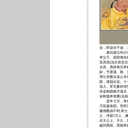
击，即设伏于途，
唐武德元年(61
举父子。因部将轻
至高墌(浅水原东
水原，诱薛将宗罗
尉，节度蒲、陕、
周引突厥兵攻占并
阻，请战出征。十
深入、军无蓄积等
宋金刚因粮尽退兵
金刚逃奔突厥(见柏
是年七月，率师攻
万应援洛阳。世民
建德数战不利,将
之，俘获5万人，
在王公上。不久，
破刘黑闼，黑闼率