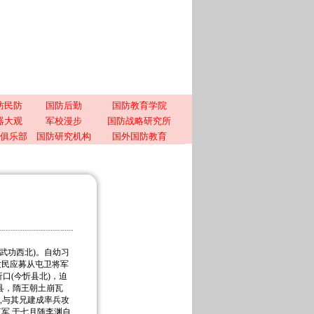
防民防
国防后勤
国防教育学院
器大观
军校漫步
国防战略研究所
俱乐部
国防研究机构
国外国防教育
西武功西北)。自幼习
世民应募从屯卫将军
口(今忻县北)，迫
县，隋王朝土崩瓦
,与其兄建成率兵攻
三军,于七月随李渊自