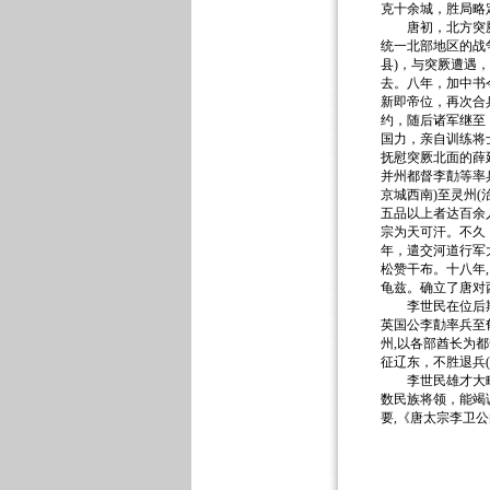
克十余城，胜局略
唐初，北方突厥不
统一北部地区的战
县)，与突厥遭遇
去。八年，加中书令
新即帝位，再次合
约，随后诸军继至
国力，亲自训练将
抚慰突厥北面的薛
并州都督李勣等率
京城西南)至灵州
五品以上者达百余
宗为天可汗。不久
年，遣交河道行军
松赞干布。十八年
龟兹。确立了唐对
李世民在位后期，
英国公李勣率兵至郁
州,以各部酋长为
征辽东，不胜退兵
李世民雄才大略，
数民族将领，能竭
要,《唐太宗李卫公