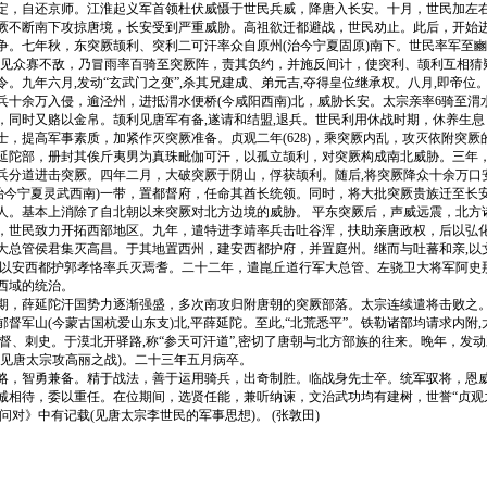
定，自还京师。江淮起义军首领杜伏威慑于世民兵威，降唐入长安。十月，世民加左
断南下攻掠唐境，长安受到严重威胁。高祖欲迁都避战，世民劝止。此后，开始进
争。七年秋，东突厥颉利、突利二可汗率众自原州(治今宁夏固原)南下。世民率军至豳
，见众寡不敌，乃冒雨率百骑至突厥阵，责其负约，并施反间计，使突利、颉利互相猜
。九年六月,发动“玄武门之变”,杀其兄建成、弟元吉,夺得皇位继承权。八月,即帝位
兵十余万入侵，逾泾州，进抵渭水便桥(今咸阳西南)北，威胁长安。太宗亲率6骑至渭
，同时又赂以金帛。颉利见唐军有备,遂请和结盟,退兵。世民利用休战时期，休养生
士，提高军事素质，加紧作灭突厥准备。贞观二年(628)，乘突厥内乱，攻灭依附突厥
延陀部，册封其俟斤夷男为真珠毗伽可汗，以孤立颉利，对突厥构成南北威胁。三年
兵分道进击突厥。四年二月，大破突厥于阴山，俘获颉利。随后,将突厥降众十余万口
(治今宁夏灵武西南)一带，置都督府，任命其酋长统领。同时，将大批突厥贵族迁至长
人。基本上消除了自北朝以来突厥对北方边境的威胁。 平东突厥后，声威远震，北方
，世民致力开拓西部地区。九年，遣特进李靖率兵击吐谷浑，扶助亲唐政权，后以弘
大总管侯君集灭高昌。于其地置西州，建安西都护府，并置庭州。继而与吐蕃和亲,以
,以安西都护郭孝恪率兵灭焉耆。二十二年，遣崑丘道行军大总管、左骁卫大将军阿史
西域的统治。
薛延陀汗国势力逐渐强盛，多次南攻归附唐朝的突厥部落。太宗连续遣将击败之。
督军山(今蒙古国杭爱山东支)北,平薛延陀。至此,“北荒悉平”。铁勒诸部均请求内附,
都督、刺史。于漠北开驿路,称“参天可汗道”,密切了唐朝与北方部族的往来。晚年，发
(见唐太宗攻高丽之战)。二十三年五月病卒。
智勇兼备。精于战法，善于运用骑兵，出奇制胜。临战身先士卒。统军驭将，恩威
诚相待，委以重任。在位期间，选贤任能，兼听纳谏，文治武功均有建树，世誉“贞观
问对》中有记载(见唐太宗李世民的军事思想)。 (张敦田)