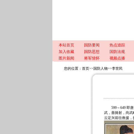
本站首页
国防要闻
热点追踪
加入收藏
国防思想
国防法规
图片新闻
将军情怀
视频点播
您的位置：
首页
>>
国防人物
>>
李世民
599～649 即
武，善骑射，尚武略
云定兴前往救援，