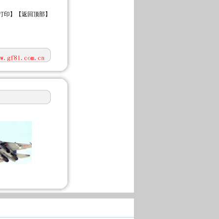
打印
】【
返回顶部
】