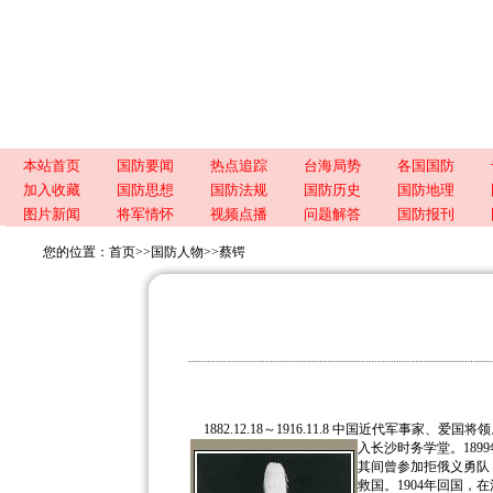
本站首页
国防要闻
热点追踪
台海局势
各国国防
加入收藏
国防思想
国防法规
国防历史
国防地理
图片新闻
将军情怀
视频点播
问题解答
国防报刊
您的位置：
首页
>>
国防人物
>>
蔡锷
1882.12.18～1916.11.8 中国近代军事家、
入长沙时务学堂。18
其间曾参加拒俄义勇队
救国。1904年回国，在