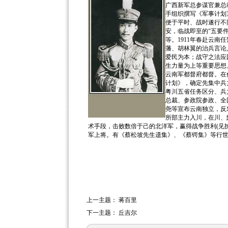
广西新军总参谋官兼总
手组织撰写《军事计划
便于平时、战时遂行不
安，临战即至的“五要
等。1911年春赴云南
藩、胡林翼的治兵言论
爱民为本；战守之法应
生力量为上等重要思想。
云南军都督府都督。在
计划》，确定先集中兵
粤川五省任务区分、兵
总裁、参政院参政、全国
尧等宣布云南独立，反
所部主力入川，在川、
术手段，击败数倍于己的北洋军，赢得战争胜利(见护
军上将。有《蔡松坡先生遗集》、《蔡锷集》等行世。
上一主题：
蒋百里
下一主题：
丘吉尔