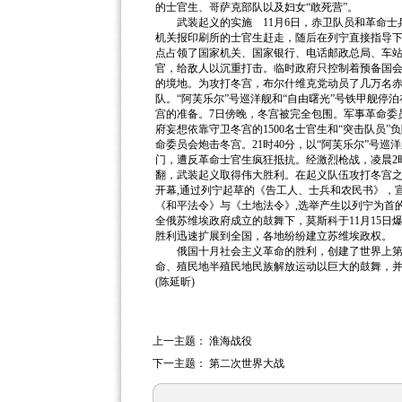
的士官生、哥萨克部队以及妇女“敢死营”。
武装起义的实施 11月6日，赤卫队员和革命士
机关报印刷所的士官生赶走，随后在列宁直接指导下
点占领了国家机关、国家银行、电话邮政总局、车
官，给敌人以沉重打击。临时政府只控制着预备国
的境地。为攻打冬宫，布尔什维克党动员了几万名
队。“阿芙乐尔”号巡洋舰和“自由曙光”号铁甲舰
宫的准备。7日傍晚，冬宫被完全包围。军事革命委
府妄想依靠守卫冬宫的1500名士官生和“突击队员
命委员会炮击冬宫。21时40分，以“阿芙乐尔”号
门，遭反革命士官生疯狂抵抗。经激烈枪战，凌晨2
翻，武装起义取得伟大胜利。在起义队伍攻打冬宫之
开幕,通过列宁起草的《告工人、士兵和农民书》，
《和平法令》与《土地法令》,选举产生以列宁为首
全俄苏维埃政府成立的鼓舞下，莫斯科于11月15日爆发
胜利迅速扩展到全国，各地纷纷建立苏维埃政权。
俄国十月社会主义革命的胜利，创建了世界上第一
命、殖民地半殖民地民族解放运动以巨大的鼓舞，
(陈延昕)
上一主题：
淮海战役
下一主题：
第二次世界大战