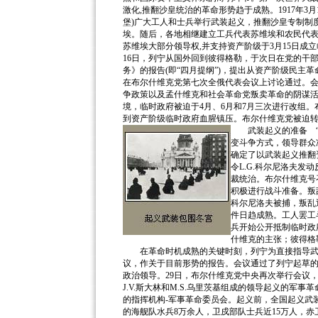
激化,推翻沙皇统治的革命形势趋于成熟。1917年3月1
堡)广大工人和士兵举行武装起义，推翻沙皇专制制度
埃。随后，各地相继建立工兵代表苏维埃和农民代
苏维埃大部分领导权,并支持资产阶级于3月15日成
16日，列宁从国外回到彼得格勒，于次日在党的干
务》的报告(即“四月提纲”)，提出从资产阶级民主革
在布尔什维克党第七次全俄代表会议上讨论通过。会
争政策以及孟什维克和社会革命党叛卖革命的阴谋
境，临时政府被迫于4月、6月和7月三次进行改组。
到资产阶级临时政府血腥镇压。布尔什维克党被迫
武装起义的准备
“
变斗争方式，领导群众
确定了以武装起义推翻
令L.G.科尔尼洛夫
裁统治。布尔什维克号
积极进行战斗准备。叛
科尔尼洛夫被捕，叛乱
件日趋成熟。工人罢工
兵开始公开抵制临时政
什维克的主张；彼得格
在革命时机成熟的关键时刻，列宁为直接指导武装起
议，作关于目前形势的报告。会议通过了列宁起草
政治领导。29日，布尔什维克党中央再次举行会议，选举
J.V.斯大林和M.S.乌里茨基组成的领导起义的
的指挥机构-军事革命委员会。起义前，全国起义武装
的海舰队水兵8万余人，卫戍部队士兵近15万人，赤卫