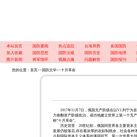
本站首页
国防要闻
热点追踪
台海局势
各国国防
加入收藏
国防思想
国防法规
国防历史
国防地理
图片新闻
将军情怀
视频点播
问题解答
国防报刊
您的位置：
首页
>>
国防文学
>>
十月革命
1917年11月7日，俄国无产阶级在以V.I.列
力推翻资产阶级统治，成功地建立世界上第一个无产
称“十月革命”。
历史背景 20世纪初，俄国同世界各主要资本主
发展仍较落后,存在着浓厚的农奴制残余，社会各种
点和国际资本主义体系的薄弱环节。第一次世界大战中