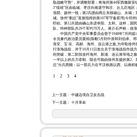
取战略守势”，并调整部署：将海州第44军西撤新安
3“绥靖”区由临城、枣庄向南退守韩庄、台儿庄地区
淮阴、扬州一线；第2兵团由商丘东移砀山、永城；第
城。徐州“剿总”直接指挥的第107军守备窑湾(今邳
盱眙。第12兵团由确山东进阜阳、太和。这样，国民
队、特种部队共29个军约70万人。蒋介石声称：徐
中国共产党中央军事委员会曾于1948年7月间提出
令员兼代政治委员粟裕(陈毅5月到中原和刘伯承、邓
淮安、宝 应、高邮、海州、连云港之敌,为夺取徐州
行淮海战役，并于10月11日发出关于淮海战役作
间突破，第二阶段攻歼海州、新浦、连云港等地之敌
一半以上的兵力牵制、阻击可能由徐州东援的第2、第
总”分兵西顾；以一部兵力在平汉铁路以西、以南积
1
2
3
4
上一主题：
中越边境自卫反击战
下一主题：
十月革命