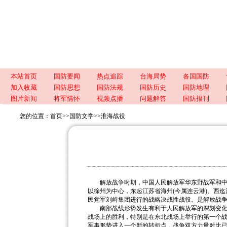
本站首页
国防要闻
热点追踪
台海局势
各国国防
加入收藏
国防思想
国防法规
国防历史
国防地理
图片新闻
将军情怀
视频点播
问题解答
国防报刊
您的位置：
首页
>>
国防文学
>>
淮海战役
解放战争时期，中国人民解放军华东野战军和中原
以徐州为中心，东起江苏省海州(今属连云港)、西迄
民党军刘峙集团进行的战略决战性战役。是解放战
南部战线形势发生有利于人民解放军的深刻变化1
战场上的胜利，特别是在东北战场上举行的第一个
军事形势进入一个新的转折点，战争双方力量对比