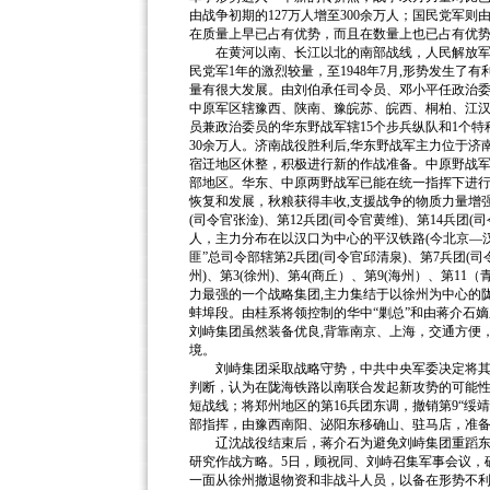
由战争初期的127万人增至300余万人；国民党军则由
在质量上早已占有优势，而且在数量上也已占有优
在黄河以南、长江以北的南部战线，人民解放军19
民党军1年的激烈较量，至1948年7月,形势发生了
量有很大发展。由刘伯承任司令员、邓小平任政治委
中原军区辖豫西、陕南、豫皖苏、皖西、桐柏、江汉
员兼政治委员的华东野战军辖15个步兵纵队和1个特
30余万人。济南战役胜利后,华东野战军主力位于济南
宿迁地区休整，积极进行新的作战准备。中原野战军
部地区。华东、中原两野战军已能在统一指挥下进
恢复和发展，秋粮获得丰收,支援战争的物质力量增强
(司令官张淦)、第12兵团(司令官黄维)、第14兵团(司令
人，主力分布在以汉口为中心的平汉铁路(今北京—
匪”总司令部辖第2兵团(司令官邱清泉)、第7兵团(司令
州)、第3(徐州)、第4(商丘）、第9(海州）、第11
力最强的一个战略集团,主力集结于以徐州为中心的陇
蚌埠段。由桂系将领控制的华中“剿总”和由蒋介石嫡
刘峙集团虽然装备优良,背靠南京、上海，交通方便
境。
刘峙集团采取战略守势，中共中央军委决定将其歼
判断，认为在陇海铁路以南联合发起新攻势的可能性
短战线；将郑州地区的第16兵团东调，撤销第9“绥靖
部指挥，由豫西南阳、泌阳东移确山、驻马店，准
辽沈战役结束后，蒋介石为避免刘峙集团重蹈东北
研究作战方略。5日，顾祝同、刘峙召集军事会议，
一面从徐州撤退物资和非战斗人员，以备在形势不利