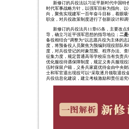
新修订的兵役法以习近平新时代中国特
时代军事战略方针，以强军目标为指向、以
向，聚焦实现建军一百年奋斗目标，着眼吸
职业，对兵役政策制度进行了创新设计和调
新修订的兵役法共11章65条，主要改点
导，确立习近平强军思想的指导地位；
二是
备役相结合”调整为“以志愿兵役为主体的志
度，将预备役人员聚焦为预编到现役部队和
度，对兵役登记的对象范围、程序办法、查
征集力度，规定普通高等学校应当有负责兵
优化服役待遇保障制度，规定义务兵服现役
伍时保留户籍，义务兵家庭优待金由中央财
士和军官退出现役可以“采取逐月领取退役
兵役信息化建设，建立考核激励和责任追究