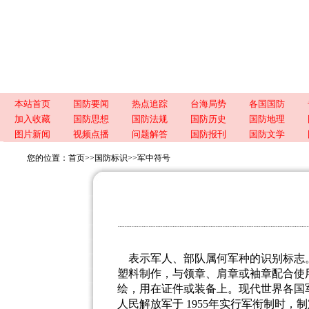
本站首页
国防要闻
热点追踪
台海局势
各国国防
加入收藏
国防思想
国防法规
国防历史
国防地理
图片新闻
视频点播
问题解答
国防报刊
国防文学
您的位置：
首页
>>
国防标识
>>
军中符号
表示军人、部队属何军种的识别标志
塑料制作，与领章、肩章或袖章配合使
绘，用在证件或装备上。现代世界各国
人民解放军于
1955
年实行军衔制时，制