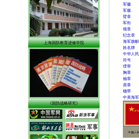
军徽
军服
臂章
军衔
领章
纪念章
海军旗帜
上海国防教育进修学院
姓名牌
中华人民
符号
绶带
胸章
袖章
肩章
穗带
中美海军
《国防战略研究》