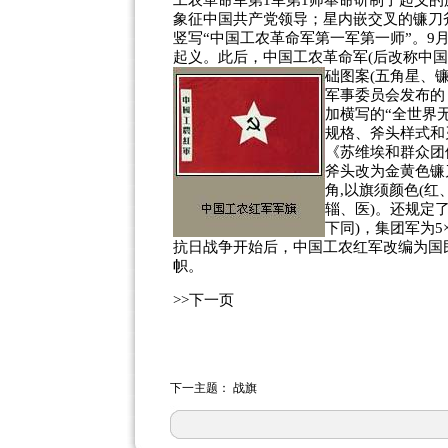
工农革命军第1军第1师奉命研制了起义的
象征中国共产党领导；星内嵌交叉的镰刀
竖写“中国工农革命军第一军第一师”。9月
起义。此后，中国工农革命军(后改称中
础图案(五角星、
军事委员会发布的
加横写的“全世界
规格、斧头样式和
《苏维埃和群众团
斧头改为金黄色镰
角,以旗须颜色(
辎、医)。还规定了
下同)，集团军为5×3.
抗日战争开始后，中国工农红军改编为国
帜。
>>下一页
下一主题：
战旗