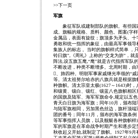
>>下一页
军旗
象征军队或建制部队的旗帜。有些国家
成。旗幅的规格、质料、颜色、图案(字
金属品，表面有旋纹；旗顶多为矛头、十
勇敢和统一指挥的象征，由最高军事领导
集族人的标志 。当时的旗帜样式简单 ，
铃曰旗”,《周礼》上称的“交龙为旂”，
阵法,设五旗五麾,“麾”就是古代指挥军
不断改进，种类不断增多。北周时期，由
、斾四种。明朝军事家戚继光率领的“
等。清太祖努尔哈赤的八旗兵就是根据旗
种旗帜。
清太宗皇太极(1627～1643
和镶黄、镶白、镶红、镶蓝八色旗帜相区别
的国旗及陆军、海军军旗命令,规定以五色
青天白日旗为海军旗；同年10月，颁布
与陆军旗相同，另加黑色丝边，旗杆顶端
团的番号；同年11月，颁布的海军旗条
等军事指挥人员旗，以及舰艇各种旗帜样
军的军旗是在革命战争时期产生和逐步定
秋收起义开始,就制定了旗帜。1927年9