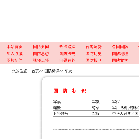
本站首页
国防要闻
热点追踪
台海局势
各国国防
加入收藏
国防思想
国防法规
国防历史
国防地理
图片新闻
视频点播
问题解答
国防报刊
国防文学
您的位置：
首页
>>
国防标识
>>
军旗
国 防 标 识
军旗
军徽
军衔
帽徽
臂章
军用飞机识别标
兵种符号
军服
中华人民共和国