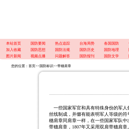
本站首页
国防要闻
热点追踪
台海局势
各国国防
加入收藏
国防思想
国防法规
国防历史
国防地理
图片新闻
视频点播
问题解答
国防报刊
国防文学
您的位置：
首页
>>
国防标识
>>
带穗肩章
一些国家军官和具有特殊身份的军人
丝线制成，并缀有能表明军人等级的符
穗肩章同肩章一样，在一些国家军队中
带穗肩章，
1807
年又采用双肩带穗肩章