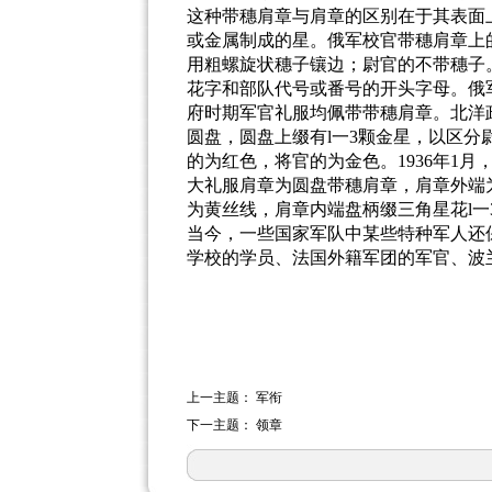
这种带穗肩章与肩章的区别在于其表面
或金属制成的星。俄军校官带穗肩章上
用粗螺旋状穗子镶边；尉官的不带穗子
花字和部队代号或番号的开头字母。俄
府时期军官礼服均佩带带穗肩章。北洋
圆盘，圆盘上缀有
l
一
3
颗金星，以区分
的为红色，将官的为金色。
1936
年
1
月
大礼服肩章为圆盘带穗肩章，肩章外端
为黄丝线，肩章内端盘柄缀三角星花
l
一
当今，一些国家军队中某些特种军人还
学校的学员、法国外籍军团的军官、波
上一主题：
军衔
下一主题：
领章