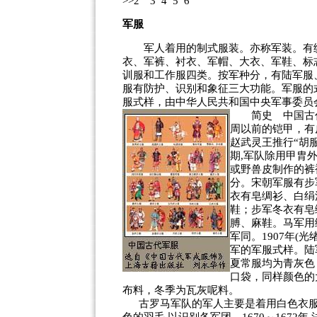
>>
2
3
4
5
6
军服
军人着用的制式服装。亦称军装。有统
衣、军裤、衬衣、军帽、大衣、军鞋、标
训服和工作服四类。按军种分，有陆军服
服有防护、识别和象征三大功能。军服的
服式样，由中华人民共和国中央军事委员
简史
中国古
周以前的铠甲，有
赵武灵王推行“胡
期,军队除用甲胄
或野兽皮制作的裤
分。宋朝军服有步
衣有皂绸衫、白绢
鞋；步军冬衣有皂
膊、麻鞋。马军用
军同。1907年(
军的军服式样。陆
夏常服均为青灰色
口袋，同样颜色的
布料，冬季为瓦灰呢料。
古罗马军队的军人主要是着用白色衣服