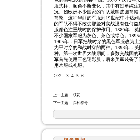
色的羽毛,以识别各军团。1670～1672年
服式样、颜色不断变化，其中有过单纯注
况。如欧洲不少国家的军队戴熊皮圆筒帽,
筒靴。这种华丽的军服到19世纪中叶达
的军队不得不改变那些对实战没有任何益处
服颜色注重战时的保护作用。1880年，
不少国家军服为灰色、茶色或绿色。189
1905年，日军把战时穿的黑色军服改为
为平时穿的和战时穿的两种。1898年，
种。第一次世界大战期间，多数交战国的
军首先使用三色迷彩服，后来美军装备了
用常服或礼服。
>>
2
3
4
5
6
上一主题：
领花
下一主题：
兵种符号