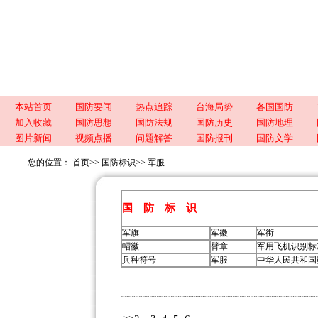
本站首页
国防要闻
热点追踪
台海局势
各国国防
加入收藏
国防思想
国防法规
国防历史
国防地理
图片新闻
视频点播
问题解答
国防报刊
国防文学
您的位置：
首页
>>
国防标识
>>
军服
国 防 标 识
军旗
军徽
军衔
帽徽
臂章
军用飞机识别标
兵种符号
军服
中华人民共和国