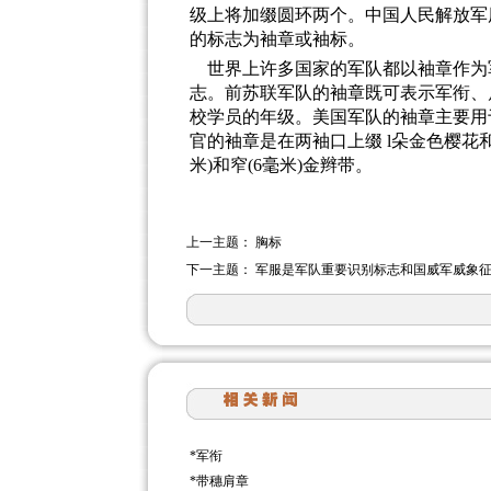
级上将加缀圆环两个。中国人民解放军
的标志为袖章或袖标。
世界上许多国家的军队都以袖章作为
志。前苏联军队的袖章既可表示军衔、
校学员的年级。美国军队的袖章主要用
官的袖章是在两袖口上缀
l
朵金色樱花
米
)
和窄
(6
毫米
)
金辫带。
上一主题：
胸标
下一主题：
军服是军队重要识别标志和国威军威象
*
军衔
*
带穗肩章