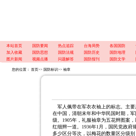
本站首页
国防要闻
热点追踪
台海局势
各国国防
加入收藏
国防思想
国防法规
国防历史
国防地理
图片新闻
视频点播
问题解答
国防报刊
国防文学
您的位置：
首页
>>
国防标识
>>
袖章
军人佩带在军衣衣袖上的标志。主要
在中国，清朝末年和中华民国时期，军
级。
1905
年，礼服袖章为五花辫图案，
红细辫一道。
1936
年
1
月，国民党政府
多少区分等次，以梅花的数量区分级别