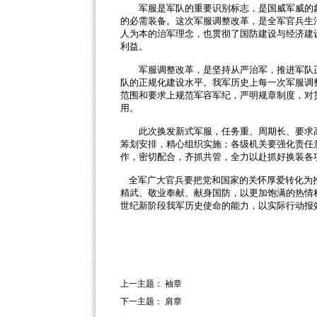
军服是军队的重要识别标志，是国威军威的象
的必需装备。这次军服调整改革，是全军官兵生
人为本的治军理念，也贯彻了国防建设与经济建
利益。
军服调整改革，是坚持从严治军，推进军队正
队的正规化建设水平。我军历史上每一次军服调
范围和要求上规范军容军纪，严明规章制度，对
用。
此次换发新式军服，任务重、周期长、要求高
筹划安排，精心组织实施；各级机关要强化责任
作，密切配合，齐抓共管，全力以赴抓好换装各
全军广大官兵要把党和国家的关怀厚爱转化为
精武、敬业奉献、献身国防，以更加饱满的热情
世纪新阶段我军历史使命的能力，以实际行动报
上一主题：
袖章
下一主题：
肩章