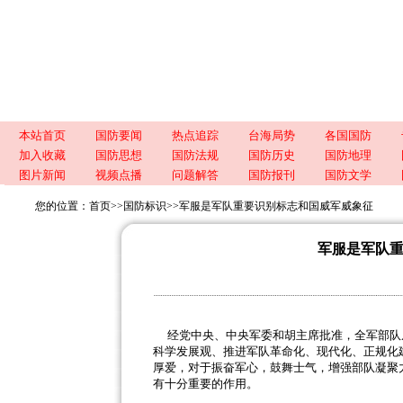
本站首页
国防要闻
热点追踪
台海局势
各国国防
加入收藏
国防思想
国防法规
国防历史
国防地理
图片新闻
视频点播
问题解答
国防报刊
国防文学
您的位置：
首页
>>
国防标识
>>
军服是军队重要识别标志和国威军威象征
军服是军队
经党中央、中央军委和胡主席批准，全军部队
科学发展观、推进军队革命化、现代化、正规化
厚爱，对于振奋军心，鼓舞士气，增强部队凝聚
有十分重要的作用。