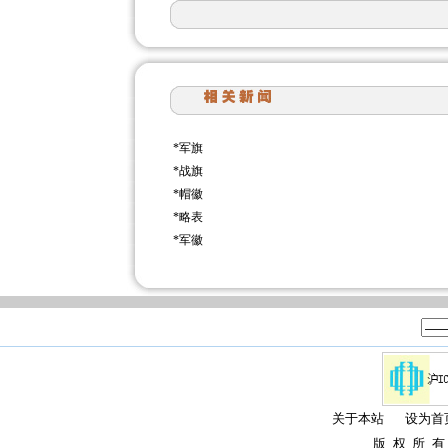
*
军旗
*
战旗
*
帽徽
*
略表
*
军徽