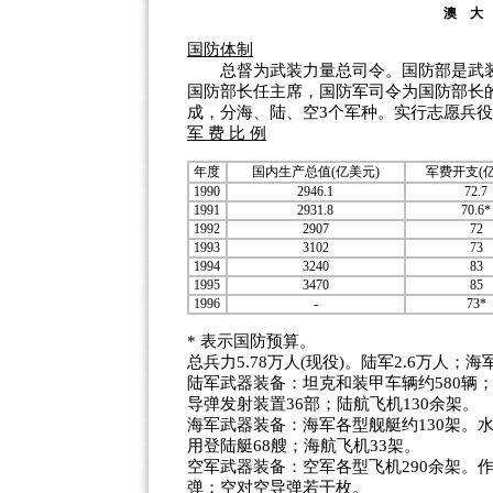
澳
国防体制
总督为武装力量总司令。国防部是武装
国防部长任主席，国防军司令为国防部长
成，分海、陆、空3个军种。实行志愿兵
军 费 比 例
年度
国内生产总值(亿美元)
军费开支(
1990
2946.1
72.7
1991
2931.8
70.6*
1992
2907
72
1993
3102
73
1994
3240
83
1995
3470
85
1996
-
73*
* 表示国防预算。
总兵力5.78万人(现役)。陆军2.6万人；海
陆军武器装备：坦克和装甲车辆约580辆；
导弹发射装置36部；陆航飞机130余架。
海军武器装备：海军各型舰艇约130架。
用登陆艇68艘；海航飞机33架。
空军武器装备：空军各型飞机290余架。作
弹；空对空导弹若干枚。