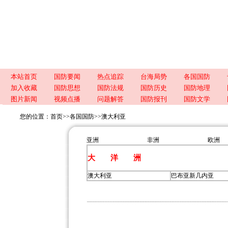
本站首页
国防要闻
热点追踪
台海局势
各国国防
加入收藏
国防思想
国防法规
国防历史
国防地理
图片新闻
视频点播
问题解答
国防报刊
国防文学
您的位置：
首页
>>
各国国防
>>
澳大利亚
亚洲
非洲
欧洲
大 洋 洲
澳大利亚
巴布亚新几内亚