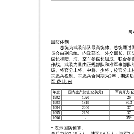
国防体制
总统为武装部队最高统帅。总统通过国
员会由副总统、内政部长、外交部长、国
谋长和陆、海、空军参谋长组成。联合参
作战。武装力量由正规部队和准军事部队组
级。将官分上将、中将、少将，校官分上
志愿兵役制。志愿兵合同期为2年，期满后
军 费 比 例
年度
国内生产总值(亿美元)
军费开支(亿
1992
1020
26
1993
1819
30.3
1994
2200
37
1995
2150
37
1996
-
35*
* 表示国防预算。
总兵力约7.25万人。陆军3.6万人；海军2