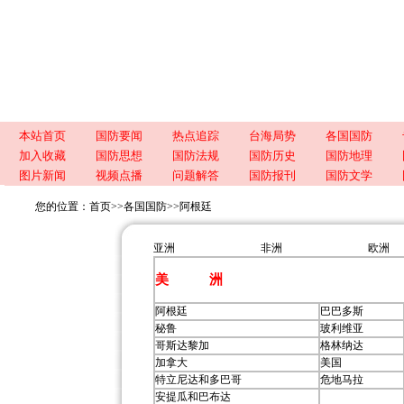
本站首页
国防要闻
热点追踪
台海局势
各国国防
加入收藏
国防思想
国防法规
国防历史
国防地理
图片新闻
视频点播
问题解答
国防报刊
国防文学
您的位置：
首页
>>
各国国防
>>
阿根廷
亚洲
非洲
欧洲
美 洲
阿根廷
巴巴多斯
秘鲁
玻利维亚
哥斯达黎加
格林纳达
加拿大
美国
特立尼达和多巴哥
危地马拉
安提瓜和巴布达