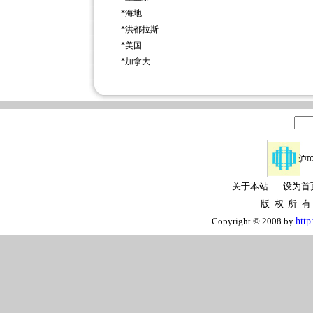
*
海地
*
洪都拉斯
*
美国
*
加拿大