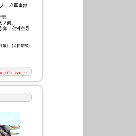
7万人；准军事部
干部。
机8架。
；导弹：空对空导
打印
】【
返回顶部
】