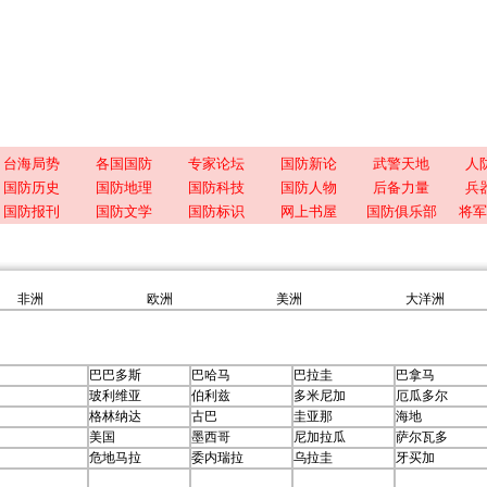
台海局势
各国国防
专家论坛
国防新论
武警天地
人
国防历史
国防地理
国防科技
国防人物
后备力量
兵
国防报刊
国防文学
国防标识
网上书屋
国防俱乐部
将军
非洲
欧洲
美洲
大洋洲
巴巴多斯
巴哈马
巴拉圭
巴拿马
玻利维亚
伯利兹
多米尼加
厄瓜多尔
格林纳达
古巴
圭亚那
海地
美国
墨西哥
尼加拉瓜
萨尔瓦多
危地马拉
委内瑞拉
乌拉圭
牙买加