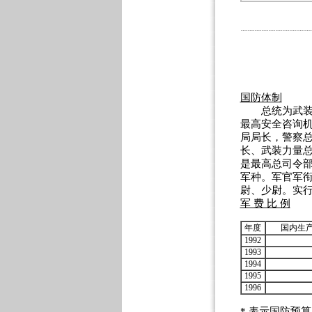
国防体制
总统为武装力
最高安全咨询
局局长，警察
长、武装力量
是最高总司令
军种。军官军衔
尉、少尉。实行
军 费 比 例
年度
国内生产
1992
1993
1994
1995
1996
* 表示国防预