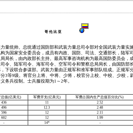
哥 伦 比 亚
量统帅。总统通过国防部和武装力量总司令部对全国武装力量实施
机构为国家安全委员会，成员有内政、国防、司法、交通部长，陆军
总局局长，由内政部长主持。最高军事咨询机构为最高国防委员会，
总司令、陆军司令、海军司令、空军司令和警察总局局长，由国防部
部，下设联合参谋部。武装力量由正规军和准军事部队组成。正规军分
分3等9级。将官分上将、中将、少将，校官分上校、中校、少校，
义务兵役制。士兵服役期为1～2年。
总值(亿美元)
军费开支(亿美元)
军费占国内生产总值百分比(%)
436
11
2.52
496
12.3
2.48
596
12
2.11
602
12
1.99
-
14*
-
算。