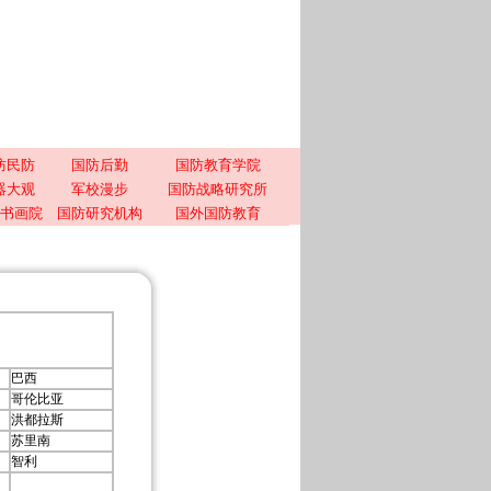
防民防
国防后勤
国防教育学院
器大观
军校漫步
国防战略研究所
书画院
国防研究机构
国外国防教育
巴西
哥伦比亚
洪都拉斯
苏里南
智利