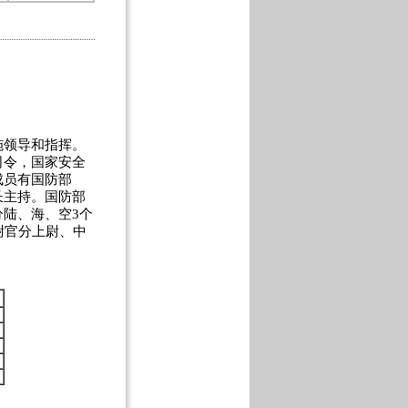
领导和指挥。
司令，国家安全
成员有国防部
长主持。国防部
陆、海、空3个
尉官分上尉、中