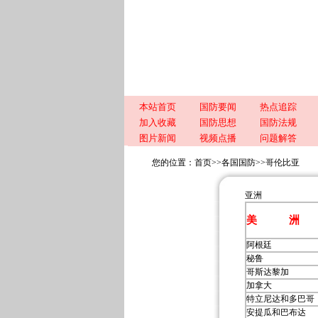
本站首页
国防要闻
热点追踪
加入收藏
国防思想
国防法规
图片新闻
视频点播
问题解答
您的位置：
首页
>>
各国国防
>>
哥伦比亚
亚洲
美 洲
阿根廷
秘鲁
哥斯达黎加
加拿大
特立尼达和多巴哥
安提瓜和巴布达