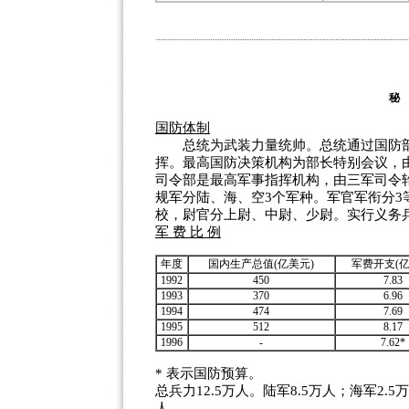
秘
国防体制
总统为武装力量统帅。总统通过国防部
挥。最高国防决策机构为部长特别会议，
司令部是最高军事指挥机构，由三军司令
规军分陆、海、空3个军种。军官军衔分3
校，尉官分上尉、中尉、少尉。实行义务
军 费 比 例
年度
国内生产总值(亿美元)
军费开支(亿
1992
450
7.83
1993
370
6.96
1994
474
7.69
1995
512
8.17
1996
-
7.62*
* 表示国防预算。
总兵力12.5万人。陆军8.5万人；海军2.5
人。