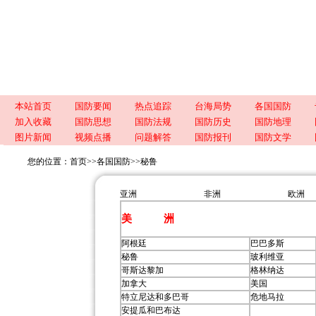
本站首页
国防要闻
热点追踪
台海局势
各国国防
加入收藏
国防思想
国防法规
国防历史
国防地理
图片新闻
视频点播
问题解答
国防报刊
国防文学
您的位置：
首页
>>
各国国防
>>
秘鲁
亚洲
非洲
欧洲
美 洲
阿根廷
巴巴多斯
秘鲁
玻利维亚
哥斯达黎加
格林纳达
加拿大
美国
特立尼达和多巴哥
危地马拉
安提瓜和巴布达