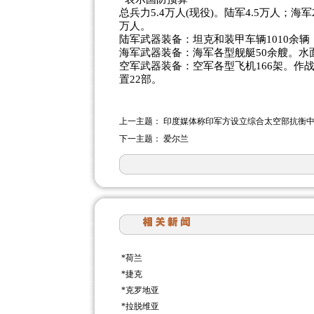
总兵力5.4万人(现役)。陆军4.5万人；海军
万人。
陆军武器装备：坦克和装甲车辆1010余辆；
海军武器装备：海军各型舰艇50余艘。水
空军武器装备：空军各型飞机166架。作
置22部。
上一主题：
印度媒体称印军方设立综合太空部抗衡
下一主题：
爱尔兰
*
荷兰
*
捷克
*
克罗地亚
*
拉脱维亚