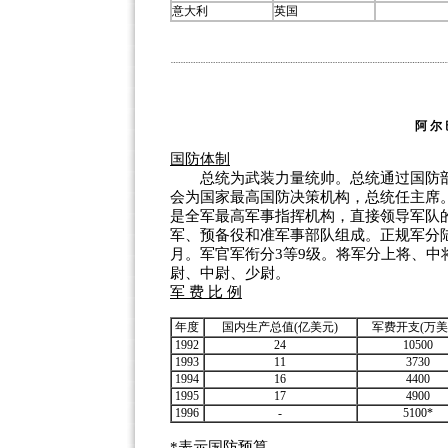
意大利
英国
阿 
国防体制
总统为武装力量统帅。总统通过国防部
会为国家最高国防决策机构，总统任主席
是全军最高军事指挥机构，直接领导军队
军、预备役和准军事部队组成。正规军分陆
月。军官军衔分3等9级。将军分上将、
尉、中尉、少尉。
军 费 比 例
年度
国内生产总值(亿美元)
军费开支(万美
1992
24
10500
1993
11
3730
1994
16
4400
1995
17
4900
1996
-
5100*
*表示国防预算