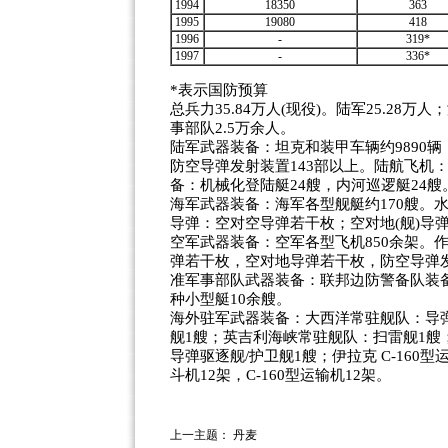
1994
18350
363
1995
19080
418
1996
-
319*
1997
-
336*
*表示国防预算
总兵力35.84万人(现役)。陆军25.28万人
事部队2.5万余人。
陆军武器装备：坦克和装甲车辆约9890辆
防空导弹发射装置143部以上。陆航飞机
备：机械化登陆艇24艘，内河巡逻艇24艘
海军武器装备：海军各型舰艇约170艘。水
导弹：空对空导弹若干枚；空对地(舰)导
空军武器装备：空军各型飞机850余架。作
弹若干枚，空对地导弹若干枚，防空导弹发
准军事部队武器装备：联邦边防警备队装备
种小型艇10余艘。
海外驻军武器装备：大西洋常驻舰队：导弹
舰1艘；英吉利海峡常驻舰队：扫雷舰1艘
导弹驱逐舰/护卫舰1艘；伊拉克 C-160型
斗机12架，C-160型运输机12架。
上一主题：
丹麦