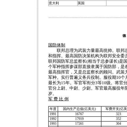
意大利
英国
国防体制
联邦总理为武装力量最高统帅。联邦总
和指挥。最高国防决策机构为联邦安全委
联邦国防军总监察长(相当于总参谋长)是
个军种指挥参谋部直接隶属于国防部，是
最高指挥官，又是总监察长的顾问。武装
军种。实行普遍义务兵役制。服役期10个
最长为15年。军官军衔分3等10级。将
官分上尉、中尉、少尉。军官最高服役年限：
岁。
军 费 比 例
年度
国内生产总值(亿美元)
军费开支(亿美
1991
16767
323
1992
17919
352
1993
17261
304