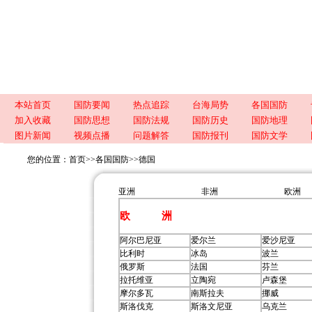
本站首页
国防要闻
热点追踪
台海局势
各国国防
加入收藏
国防思想
国防法规
国防历史
国防地理
图片新闻
视频点播
问题解答
国防报刊
国防文学
您的位置：
首页
>>
各国国防
>>
德国
亚洲
非洲
欧洲
欧 洲
阿尔巴尼亚
爱尔兰
爱沙尼亚
比利时
冰岛
波兰
俄罗斯
法国
芬兰
拉托维亚
立陶宛
卢森堡
摩尔多瓦
南斯拉夫
挪威
斯洛伐克
斯洛文尼亚
乌克兰