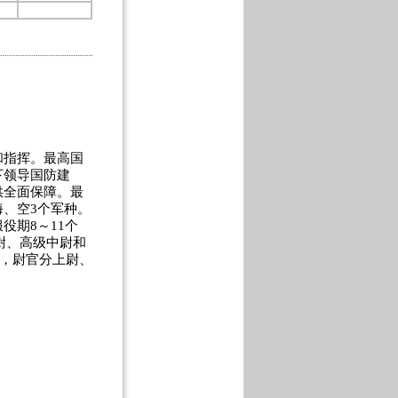
指挥。最高国
下领导国防建
供全面保障。最
、空3个军种。
役期8～11个
尉、高级中尉和
校，尉官分上尉、