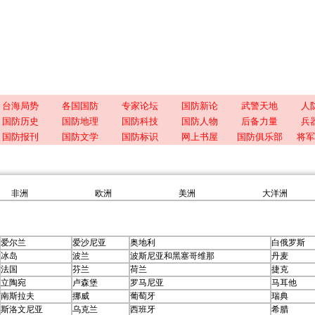
台海局势
各国国防
专家论坛
国防新论
武警天地
人
国防历史
国防地理
国防科技
国防人物
后备力量
兵
国防报刊
国防文学
国防标识
网上书屋
国防俱乐部
将军
非洲
欧洲
美洲
大洋洲
爱尔兰
爱沙尼亚
奥地利
白俄罗斯
冰岛
波兰
波斯尼亚和黑塞哥维那
丹麦
法国
芬兰
荷兰
捷克
立陶宛
卢森堡
罗马尼亚
马耳他
南斯拉夫
挪威
葡萄牙
瑞典
斯洛文尼亚
乌克兰
西班牙
希腊