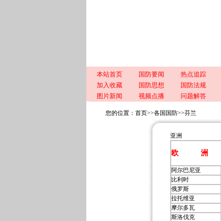
本站首页
国防要闻
热点追踪
加入收藏
国防思想
国防法规
图片新闻
视频点播
问题解答
您的位置：
首页
>>
各国国防
>>
芬兰
亚洲
欧 洲
阿尔巴尼亚
比利时
俄罗斯
拉托维亚
摩尔多瓦
斯洛伐克