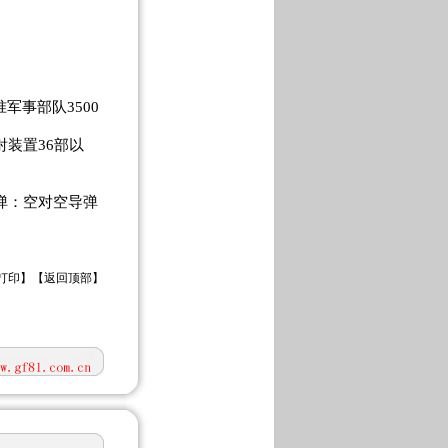
准军事部队3500
射装置36部以
导弹：空对空导弹
打印
】【
返回顶部
】