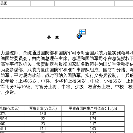
英国
芬 兰
量统帅。总统通过国防部和国防军司令对全国武装力量实施领导和
内阁国防委员会，由内阁总理任主席。总理和国防军司令在总统授权
最高军事行政机关，负责制定与贯彻国家防务政策并为国防军活动提
构为总参谋部。武装力量由国防军和准军事部队组成。国防军分陆、海
防军，平时属内政部，战时可纳入国防军。实行义务兵役制。士兵服
役年龄：上将65岁，中将、少将和上校60岁，中校、少校55岁，上
官军衔分3等10级。将官分上将、中将、少级，校官分上校、中校、
尉、少尉。
总值(亿美元)
军费开支(万美元)
军费占国内生产总值百分比(%)
1373
18.8
1.37
265.6
22
1.74
1062
23
2.17
41.1
17.1
2.03