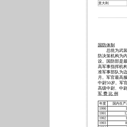
意大利
国防体制
总统为武装力
防决策机构为
设。国防部是
高军事指挥机
准军事部队为边
月。军官最高服
中尉50岁。军
高级中尉、中
军 费 比 例
年度
国内生产
1990
1991
1
1992
1993
8