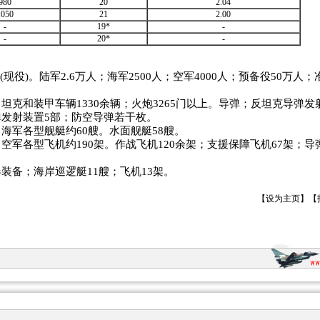
980
20
2.04
1050
21
2.00
-
19*
-
-
20*
-
人(现役)。陆军2.6万人；海军2500人；空军4000人；预备役50万人；
坦克和装甲车辆1330余辆；火炮3265门以上。导弹；反坦克导弹发
发射装置5部；防空导弹若干枚。
海军各型舰艇约60艘。水面舰艇58艘。
空军各型飞机约190架。作战飞机120余架；支援保障飞机67架；
装备；海岸巡逻艇11艘；飞机13架。
【
设为主页
】【