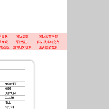
防民防
国防后勤
国防教育学院
器大观
军校漫步
国防战略研究所
书画院
国防研究机构
国外国防教育
保加利亚
德国
克罗地亚
马其顿
瑞士
匈牙利