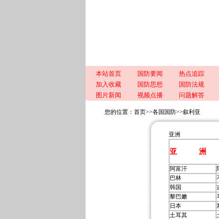
本站首页
国防要闻
热点追踪
加入收藏
国防思想
国防法规
图片新闻
视频点播
问题解答
您的位置：
首页
>>
各国国防
>>
叙利亚
亚洲
亚 洲
阿富汗
巴林
韩国
黎巴嫩
日本
土耳其