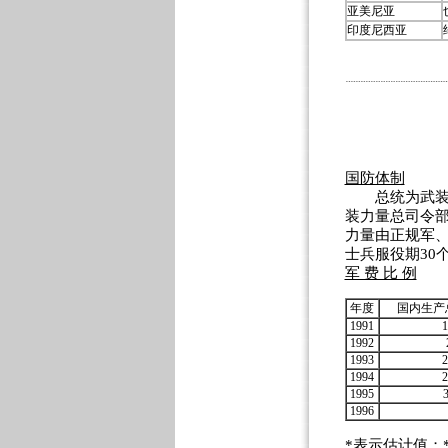
亚美尼亚
印度尼西亚
国防体制
总统为武装力
装力量总司令
力量由正规军
士兵服役期30
军 费 比 例
年度
国内生产
1991
1
1992
1993
2
1994
2
1995
1996
*表示估计值；