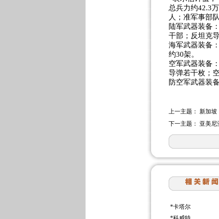
总兵力约42.3
人；准军事部队8
陆军武器装备：
干部；反坦克导弹
海军武器装备：
约30架。
空军武器装备：
导弹若干枚；
防空军武器装备
上一主题：
新加坡
下一主题：
亚美尼
*
卡塔尔
*
科威特