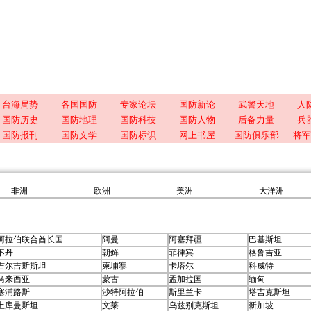
台海局势
各国国防
专家论坛
国防新论
武警天地
人
国防历史
国防地理
国防科技
国防人物
后备力量
兵
国防报刊
国防文学
国防标识
网上书屋
国防俱乐部
将军
非洲
欧洲
美洲
大洋洲
阿拉伯联合酋长国
阿曼
阿塞拜疆
巴基斯坦
不丹
朝鲜
菲律宾
格鲁吉亚
吉尔吉斯斯坦
柬埔寨
卡塔尔
科威特
马来西亚
蒙古
孟加拉国
缅甸
塞浦路斯
沙特阿拉伯
斯里兰卡
塔吉克斯坦
土库曼斯坦
文莱
乌兹别克斯坦
新加坡