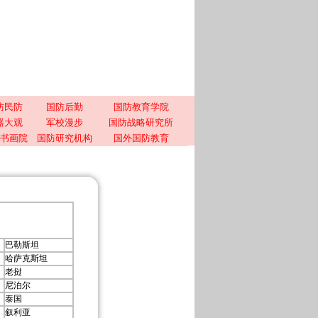
防民防
国防后勤
国防教育学院
器大观
军校漫步
国防战略研究所
书画院
国防研究机构
国外国防教育
巴勒斯坦
哈萨克斯坦
老挝
尼泊尔
泰国
叙利亚