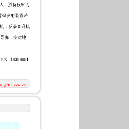
万人；预备役50万
导弹发射装置若
升机：反潜直升机
；导弹：空对地
打印
】【
返回顶部
】