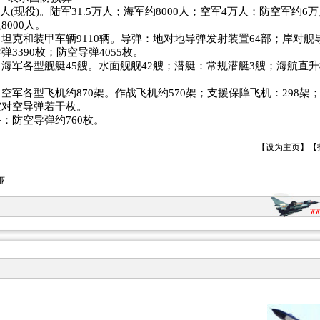
万人(现役)。陆军31.5万人；海军约8000人；空军4万人；防空军约6
000人。
坦克和装甲车辆9110辆。导弹：地对地导弹发射装置64部；岸对舰
3390枚；防空导弹4055枚。
海军各型舰艇45艘。水面舰舰42艘；潜艇：常规潜艇3艘；海航直
空军各型飞机约870架。作战飞机约570架；支援保障飞机：298架
空对空导弹若干枚。
：防空导弹约760枚。
【
设为主页
】【
亚