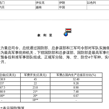
也门
伊拉克
伊朗
以色列
约旦
越南
中国
叙 利 亚
量总司令。总统通过国防部、总参谋部和三军司令部对军队实施领
部为最高军事统帅机关，下辖国防部和总参谋部。国防部是最高军事
、预备役和准军事部队组成。正规军分陆、海、空、防空4个军种。实
个月。
总值(亿美元)
军费开支(亿美元)
军费占国内生产总值百分比(%)
38.9
45
32.40
237
22
9.28
67.5
23.8
8.90
80.9
21*
7.48
300*
20*
6.67
-
18**
-
**表示国防预算