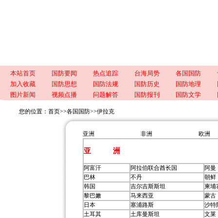
本站首页
国防要闻
热点追踪
台海局势
各国国防
加入收藏
国防思想
国防法规
国防历史
国防地理
图片新闻
视频点播
问题解答
国防报刊
国防文学
您的位置：
首页
>>
各国国防
>>
伊拉克
亚洲
非洲
欧洲
亚 洲
阿富汗
阿拉伯联合酋长国
阿曼
巴林
不丹
朝鲜
韩国
吉尔吉斯斯坦
柬埔
黎巴嫩
马来西亚
蒙古
日本
塞浦路斯
沙特
土耳其
土库曼斯坦
文莱