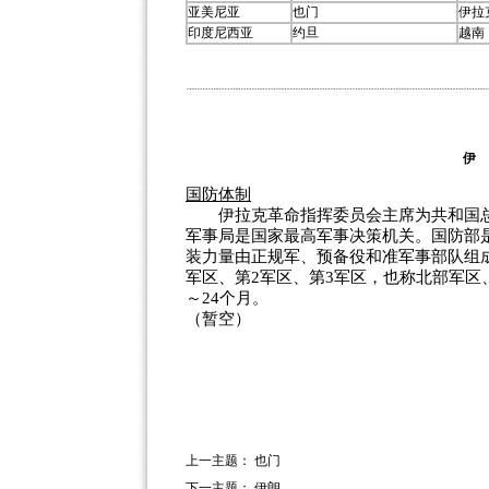
亚美尼亚
也门
伊拉
印度尼西亚
约旦
越南
伊
国防体制
伊拉克革命指挥委员会主席为共和国总
军事局是国家最高军事决策机关。国防部
装力量由正规军、预备役和准军事部队组成
军区、第2军区、第3军区，也称北部军区
～24个月。
（暂空）
上一主题：
也门
下一主题：
伊朗