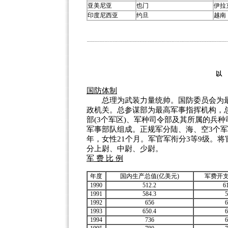
亚美尼亚
也门
伊拉
印度尼西亚
约旦
越南
以
国防体制
总理为武装力量统帅。国防委员会为最
政机关。总参谋部为最高军事指挥机构，
部(3个军区)、军种司令部及其所属的兵
军事部队组成。正规军分陆、海、空3个军
年，女性21个月。军官军衔分3等9级。
分上尉、中尉、少尉。
军 费 比 例
年度
国内生产总值(亿美元)
军费开支
1990
512.2
6
1991
584.3
1992
656
1993
650.4
1994
736