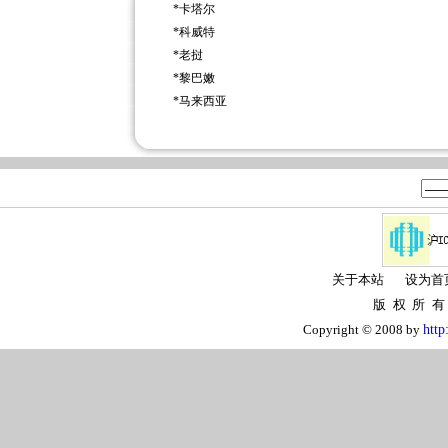
*
卡塔尔
*
科威特
*
老挝
*
黎巴嫩
*
马来西亚