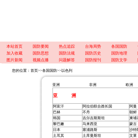
本站首页
国防要闻
热点追踪
台海局势
各国国防
加入收藏
国防思想
国防法规
国防历史
国防地理
图片新闻
视频点播
问题解答
国防报刊
国防文学
您的位置：
首页
>>
各国国防
>>
以色列
亚洲
非洲
欧洲
亚 洲
阿富汗
阿拉伯联合酋长国
阿曼
巴林
不丹
朝鲜
韩国
吉尔吉斯斯坦
柬埔
黎巴嫩
马来西亚
蒙古
日本
塞浦路斯
沙特
土耳其
土库曼斯坦
文莱