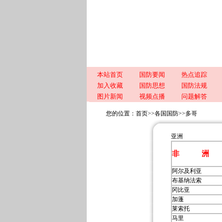
本站首页
国防要闻
热点追踪
加入收藏
国防思想
国防法规
图片新闻
视频点播
问题解答
您的位置：
首页
>>
各国国防
>>
多哥
亚洲
非 洲
阿尔及利亚
布基纳法索
冈比亚
加蓬
莱索托
马里