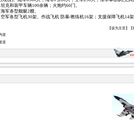
坦克和装甲车辆100余辆；火炮约60门。
海军各型舰艇2艘。
空军各型飞机30架。作战飞机 防暴/教练机16架；支援保障飞机14
【
设为主页
】【
内亚
里亚