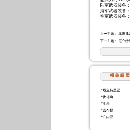
陆军武器装备：
海军武器装备：
空军武器装备：
上一主题：
赤道几
下一主题：
厄立特
*
厄立特里亚
*
佛得角
*
刚果
*
吉布提
*
几内亚