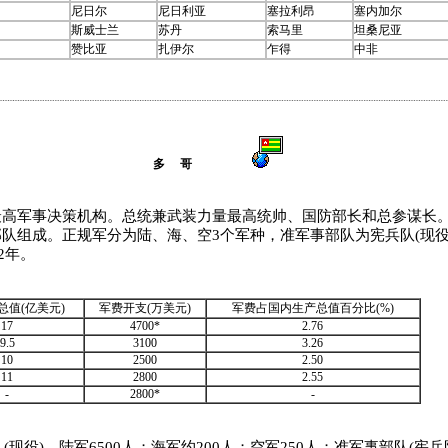
尼日尔
尼日利亚
塞拉利昂
塞内加尔
斯威士兰
苏丹
索马里
坦桑尼亚
赞比亚
扎伊尔
乍得
中非
多 哥
军事决策机构。总统兼武装力量最高统帅、国防部长和总参谋长。
队组成。正规军分为陆、海、空3个军种，准军事部队为宪兵队(现役
2年。
总值(亿美元)
军费开支(万美元)
军费占国内生产总值百分比(%)
17
4700*
2.76
9.5
3100
3.26
10
2500
2.50
11
2800
2.55
-
2800*
-
人(现役)。陆军6500人；海军约200人；空军250人；准军事部队(宪兵队