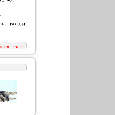
架。
打印
】【
返回顶部
】