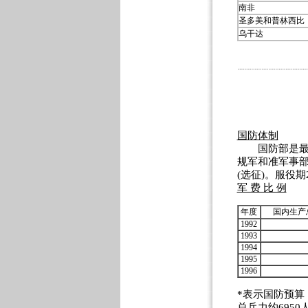
南非
圣多美和普林西比
乌干达
国防体制
国防部是最高
规军和准军事部
(选征)。服役期
军 费 比 例
年度
国内生产
1992
1993
1994
1995
1996
*表示国防预算
总兵力约6950