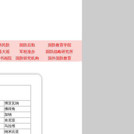
防民防
国防后勤
国防教育学院
器大观
军校漫步
国防战略研究所
书画院
国防研究机构
国外国防教育
博茨瓦纳
佛得角
加纳
肯尼亚
马拉维
纳米比亚