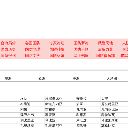
台海局势
各国国防
专家论坛
国防新论
武警天地
人
国防历史
国防地理
国防科技
国防人物
后备力量
兵
国防报刊
国防文学
国防标识
网上书屋
国防俱乐部
将军
非洲
欧洲
美洲
大洋洲
埃及
埃塞俄比亚
安哥拉
贝宁
布隆迪
赤道几内亚
多哥
厄立特里亚
刚果
吉布提
几内亚
几内亚比绍
津巴布韦
喀麦隆
科摩罗
科特迪瓦
利比里亚
利比亚
卢旺达
马达加斯加
毛里求斯
毛里塔尼亚
摩洛哥
莫桑比克