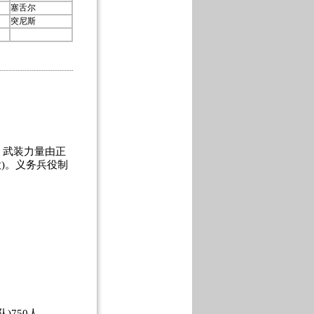
塞舌尔
突尼斯
武装力量由正
)。义务兵役制
)750人。