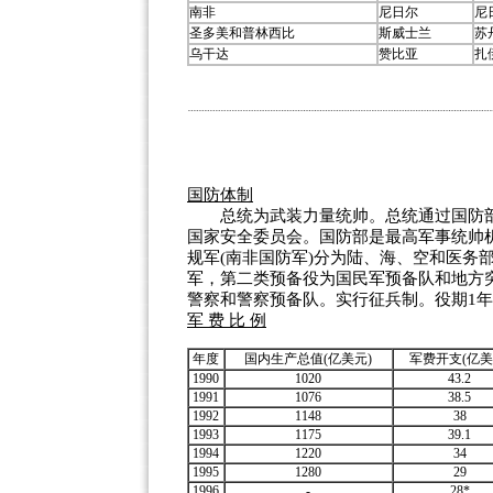
南非
尼日尔
尼
圣多美和普林西比
斯威士兰
苏
乌干达
赞比亚
扎
国防体制
总统为武装力量统帅。总统通过国防部
国家安全委员会。国防部是最高军事统帅
规军(南非国防军)分为陆、海、空和医务
军，第二类预备役为国民军预备队和地方
警察和警察预备队。实行征兵制。役期1
军 费 比 例
年度
国内生产总值(亿美元)
军费开支(亿美
1990
1020
43.2
1991
1076
38.5
1992
1148
38
1993
1175
39.1
1994
1220
34
1995
1280
29
1996
-
28*