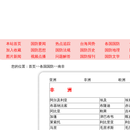
本站首页
国防要闻
热点追踪
台海局势
各国国防
加入收藏
国防思想
国防法规
国防历史
国防地理
图片新闻
视频点播
问题解答
国防报刊
国防文学
您的位置：
首页
>>
各国国防
>>
南非
亚洲
非洲
欧洲
非 洲
阿尔及利亚
埃及
埃
布基纳法索
布隆迪
赤
冈比亚
刚果
吉
加蓬
津巴布韦
喀
莱索托
利比里亚
利
马里
毛里求斯
毛