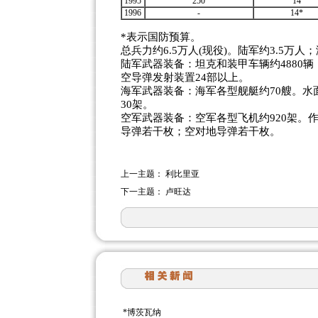
1995
250
14
1996
-
14*
*表示国防预算。
总兵力约6.5万人(现役)。陆军约3.5万人；
陆军武器装备：坦克和装甲车辆约4880辆
空导弹发射装置24部以上。
海军武器装备：海军各型舰艇约70艘。水
30架。
空军武器装备：空军各型飞机约920架。作
导弹若干枚；空对地导弹若干枚。
上一主题：
利比里亚
下一主题：
卢旺达
*
博茨瓦纳