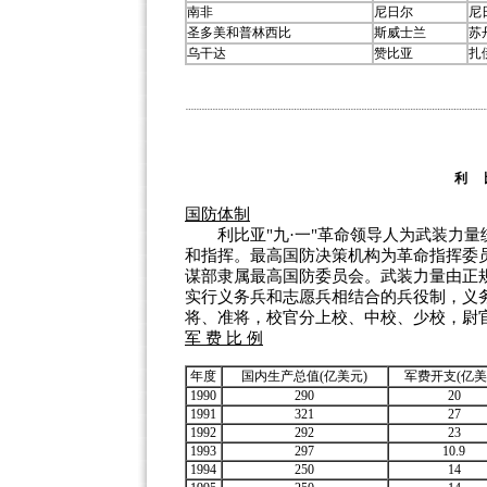
南非
尼日尔
尼
圣多美和普林西比
斯威士兰
苏
乌干达
赞比亚
扎
利 
国防体制
利比亚"九·一"革命领导人为武装力量
和指挥。最高国防决策机构为革命指挥委
谋部隶属最高国防委员会。武装力量由正
实行义务兵和志愿兵相结合的兵役制，义务
将、准将，校官分上校、中校、少校，尉
军 费 比 例
年度
国内生产总值(亿美元)
军费开支(亿美
1990
290
20
1991
321
27
1992
292
23
1993
297
10.9
1994
250
14