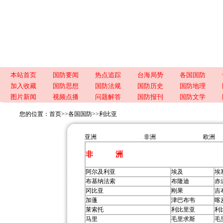
本站首页
国防要闻
热点追踪
台海局势
各国国防
加入收藏
国防思想
国防法规
国防历史
国防地理
图片新闻
视频点播
问题解答
国防报刊
国防文学
您的位置：
首页
>>
各国国防
>>
利比亚
亚洲
非洲
欧洲
非 洲
阿尔及利亚
埃及
埃
布基纳法索
布隆迪
赤
冈比亚
刚果
吉
加蓬
津巴布韦
喀
莱索托
利比里亚
利
马里
毛里求斯
毛